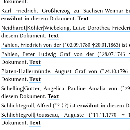
Dokument.
Karl Friedrich, Großherzog zu Sachsen-Weimar-Eis
erwähnt in
diesem Dokument.
Text
Neidhardt|Köhler|Wiebeking, Luise Dorothea Friederi
diesem Dokument.
Text
Pahlen, Friedrich von der (*02.09.1780 †20.01.1863)
ist
Pahlen, Peter Ludwig Graf von der (*28.07.1745 †
Dokument.
Text
Platen-Hallermünde, August Graf von (*24.10.1796 
Dokument.
Text
Schelling|Gotter, Angelica Pauline Amalia von (*29
diesem Dokument.
Text
Schlichtegroll, Alfred (*? †?)
ist
erwähnt in
diesem D
Schlichtegroll|Rousseau, Auguste (*11.11.1770 †15
Dokument.
Text