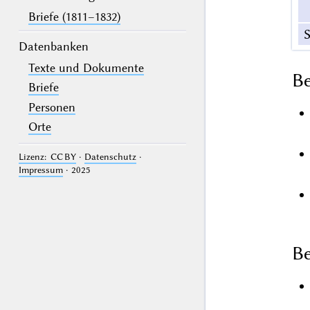
Briefe (1811–1832)
S
Datenbanken
Texte und Dokumente
B
Briefe
Personen
Orte
Lizenz: CC BY
·
Datenschutz
·
Impressum
· 2025
Be