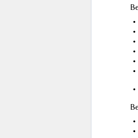
Be
Be