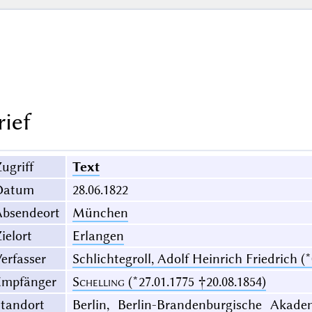
rief
ugriff
Text
Datum
28.06.1822
Absendeort
München
ielort
Erlangen
erfasser
Schlichtegroll, Adolf Heinrich Friedrich (*
Empfänger
Schelling
(*27.01.1775 †20.08.1854)
Standort
Berlin, Berlin-Brandenburgische Akade