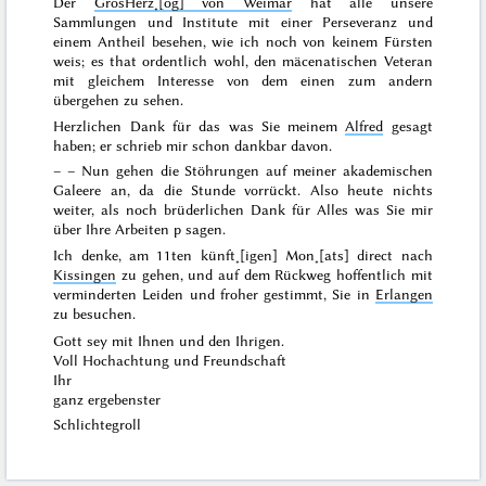
Der
GrosHerz˖[og] von Weimar
hat alle unsere
Sammlungen und Institute mit einer Perseveranz und
einem Antheil besehen, wie ich noch von keinem Fürsten
weis; es that ordentlich wohl, den mäcenatischen Veteran
mit gleichem Interesse von dem einen zum andern
übergehen zu sehen.
Herzlichen Dank für das was Sie meinem
Alfred
gesagt
haben; er schrieb mir schon dankbar davon.
– – Nun gehen die Stöhrungen auf meiner akademischen
Galeere an, da die Stunde vorrückt. Also heute nichts
weiter, als noch brüderlichen Dank für Alles was Sie mir
über Ihre Arbeiten p sagen.
Ich denke, am
11ten künft˖[igen] Mon˖[ats]
direct nach
Kissingen
zu gehen, und auf dem Rückweg hoffentlich mit
verminderten Leiden und froher gestimmt, Sie in
Erlangen
zu besuchen.
Gott sey mit Ihnen und den Ihrigen.
Voll Hochachtung und Freundschaft
Ihr
ganz ergebenster
Schlichtegroll