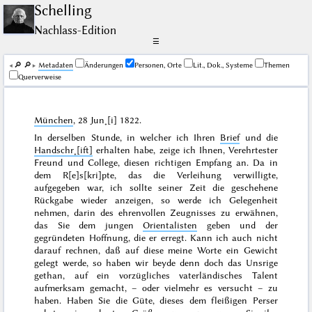
Schelling
Nachlass-Edition
☰
🔎︎
🔎︎
Me­ta­da­ten
Änderungen
Personen, Orte
Lit., Dok., Systeme
Themen
Querverweise
München
,
28 Jun˖[i] 1822
.
In derselben Stunde, in welcher ich Ihren
Brief
und die
Handschr˖[ift]
erhalten habe, zeige ich Ihnen, Verehrtester
Freund und College, diesen richtigen Empfang an. Da in
dem R[e]s[kri]pte, das die Verleihung verwilligte,
aufgegeben war, ich sollte seiner Zeit die geschehene
Rückgabe wieder anzeigen, so werde ich Gelegenheit
nehmen, darin des ehrenvollen Zeugnisses zu erwähnen,
das Sie dem jungen
Orientalisten
geben und der
gegründeten Hoffnung, die er erregt. Kann ich auch nicht
darauf rechnen, daß auf diese meine Worte ein Gewicht
gelegt werde, so haben wir beyde denn doch das Unsrige
gethan, auf ein vorzügliches vaterländisches Talent
aufmerksam gemacht, – oder vielmehr es versucht – zu
haben. Haben Sie die Güte,
dieses dem fleißigen Perser