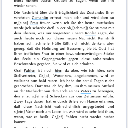
nebst meinen besten Grüßen zu sagen, wenn Sie ihn
wieder sehen.
Die Nachricht über die Erträglichkeit des Zustandes Ihrer
verehrten
Gemahlin
erfreut mich sehr und wird eben so
m˖[eine]
Frau
freuen wenn ich Sie ihr heute mittheilen
werde (ich schreibe dieß in der
Ak˖[ademie]
) Sie stimmt mit
dem überein, was mir
vorgestern
unsere
Köhler
sagte, die
auch heute noch von dieser neuen Nachricht Kenntniß
haben soll. Schnelle Hülfe läßt sich nicht denken; aber
genug, daß die Hoffnung auf Besserung bleibt. Gott hat
Ihrer treflichen Frau in einer bewundernswürdigen Stärke
der Seele ein Gegengewicht gegen diese anhaltenden
Beschwerden gegeben; Sie wird es sich erhalten.
Graf
Pahlen
ist noch
hier
; da aber, wie
ich höre, sein
Stellvertreter, Gr˖[af]
Woronzow
, angekommen, wird er
vielleicht nun bald reisen. Ich habe ihn seit 6 Tagen nicht
gesprochen. Dort war ich bey ihm, um ihm meinen Antheil
an der Nachricht von dem Tode seines
Vaters
zu bezeugen,
den er zu s˖[einem] Schrecken aus den Zeitungen erfuhr.
Zwey Tage darauf hat er durch Briefe von Hause erfahren,
daß diese Nachricht wahrscheinlich ungegründet und
s˖[ein] Vater noch am Leben ist. Mir wird es sehr leid thun,
wenn, wie es heißt, Gr˖[af] Pahlen nicht wieder hieher
kömmt.