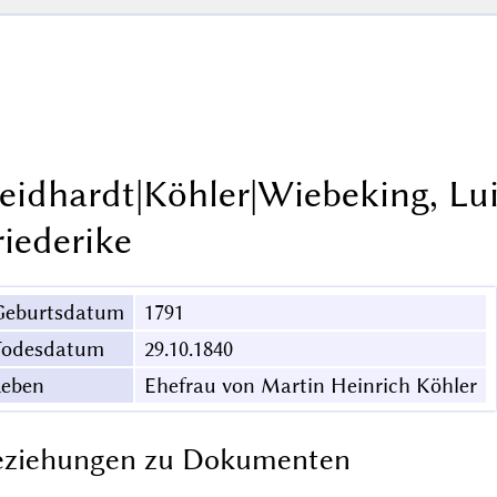
eidhardt|Köhler|Wiebeking, Lu
riederike
Geburtsdatum
1791
Todesdatum
29.10.1840
Leben
Ehefrau von Martin Heinrich Köhler
eziehungen zu Dokumenten