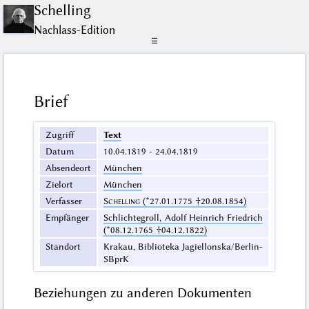
Schelling
Nachlass-Edition
☰
Brief
Zugriff
Text
Datum
10.04.1819 - 24.04.1819
Absendeort
München
Zielort
München
Verfasser
Schelling
(*27.01.1775 †20.08.1854)
Empfänger
Schlichtegroll, Adolf Heinrich Friedrich
(*08.12.1765 †04.12.1822)
Standort
Krakau, Biblioteka Jagiellonska/Berlin-
SBprK
Beziehungen zu anderen Dokumenten