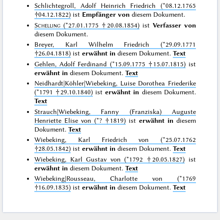
Schlichtegroll, Adolf Heinrich Friedrich (*08.12.1765
†04.12.1822)
ist
Empfänger von
diesem Dokument.
Schelling
(*27.01.1775 †20.08.1854)
ist
Verfasser von
diesem Dokument.
Breyer, Karl Wilhelm Friedrich (*29.09.1771
†26.04.1818)
ist
erwähnt in
diesem Dokument.
Text
Gehlen, Adolf Ferdinand (*15.09.1775 †15.07.1815)
ist
erwähnt in
diesem Dokument.
Text
Neidhardt|Köhler|Wiebeking, Luise Dorothea Friederike
(*1791 †29.10.1840)
ist
erwähnt in
diesem Dokument.
Text
Strauch|Wiebeking, Fanny (Franziska) Auguste
Henriette Elise von (*? †1819)
ist
erwähnt in
diesem
Dokument.
Text
Wiebeking, Karl Friedrich von (*25.07.1762
†28.05.1842)
ist
erwähnt in
diesem Dokument.
Text
Wiebeking, Karl Gustav von (*1792 †20.05.1827)
ist
erwähnt in
diesem Dokument.
Text
Wiebeking|Rousseau, Charlotte von (*1769
†16.09.1835)
ist
erwähnt in
diesem Dokument.
Text