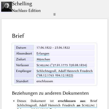
Schelling
Nachlass-Edition
☰
Brief
Datum
17.06.1822 - 23.06.1822
Absendeort
Erlangen
Zielort
München
Verfasser
Schelling
(*27.01.1775 †20.08.1854)
Empfänger
Schlichtegroll, Adolf Heinrich Friedrich
(*08.12.1765 †04.12.1822)
Standort
erschlossen
Beziehungen zu anderen Dokumenten
Dieses Dokument ist
erschlossen aus
: Brief
Schlichtegroll, Adolf Heinrich Friedrich
an
Schelling
|