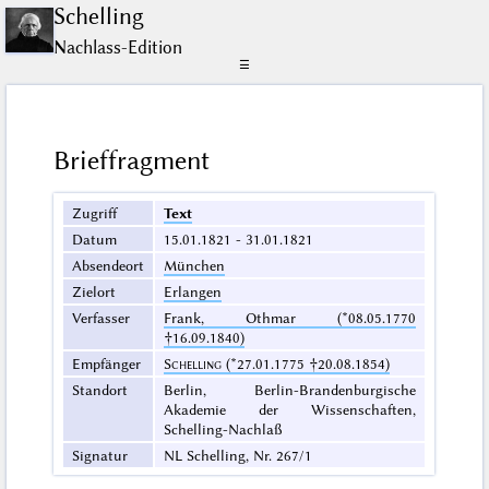
Schelling
Nachlass-Edition
☰
Brieffragment
Zugriff
Text
Datum
15.01.1821 - 31.01.1821
Absendeort
München
Zielort
Erlangen
Verfasser
Frank, Othmar (*08.05.1770
†16.09.1840)
Empfänger
Schelling
(*27.01.1775 †20.08.1854)
Standort
Berlin, Berlin-Brandenburgische
Akademie der Wissenschaften,
Schelling-Nachlaß
Signatur
NL Schelling, Nr. 267/1