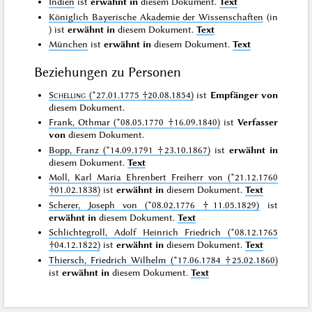
Indien
ist
erwähnt in
diesem Dokument.
Text
Königlich Bayerische Akademie der Wissenschaften
(in
) ist
erwähnt in
diesem Dokument.
Text
München
ist
erwähnt in
diesem Dokument.
Text
Beziehungen zu Personen
Schelling
(*27.01.1775 †20.08.1854)
ist
Empfänger von
diesem Dokument.
Frank, Othmar (*08.05.1770 †16.09.1840)
ist
Verfasser
von
diesem Dokument.
Bopp, Franz (*14.09.1791 †23.10.1867)
ist
erwähnt in
diesem Dokument.
Text
Moll, Karl Maria Ehrenbert Freiherr von (*21.12.1760
†01.02.1838)
ist
erwähnt in
diesem Dokument.
Text
Scherer, Joseph von (*08.02.1776 †11.05.1829)
ist
erwähnt in
diesem Dokument.
Text
Schlichtegroll, Adolf Heinrich Friedrich (*08.12.1765
†04.12.1822)
ist
erwähnt in
diesem Dokument.
Text
Thiersch, Friedrich Wilhelm (*17.06.1784 †25.02.1860)
ist
erwähnt in
diesem Dokument.
Text