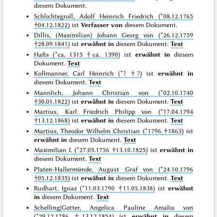
diesem Dokument.
Schlichtegroll, Adolf Heinrich Friedrich (*08.12.1765
†04.12.1822)
ist
Verfasser von
diesem Dokument.
Dillis, (Maximilian) Johann Georg von (*26.12.1759
†28.09.1841)
ist
erwähnt in
diesem Dokument.
Text
Hafis (*ca. 1315 †ca. 1390)
ist
erwähnt in
diesem
Dokument.
Text
Kollmanner, Carl Heinrich (*? †?)
ist
erwähnt in
diesem Dokument.
Text
Mannlich, Johann Christian von (*02.10.1740
†30.01.1822)
ist
erwähnt in
diesem Dokument.
Text
Martius, Karl Friedrich Philipp von (*17.04.1794
†13.12.1868)
ist
erwähnt in
diesem Dokument.
Text
Martius, Theodor Wilhelm Christian (*1796 †1863)
ist
erwähnt in
diesem Dokument.
Text
Maximilian I. (*27.05.1756 †13.10.1825)
ist
erwähnt in
diesem Dokument.
Text
Platen-Hallermünde, August Graf von (*24.10.1796
†05.12.1835)
ist
erwähnt in
diesem Dokument.
Text
Rudhart, Ignaz (*11.03.1790 †11.05.1838)
ist
erwähnt
in
diesem Dokument.
Text
Schelling|Gotter, Angelica Pauline Amalia von
(*29.12.1786 †13.12.1854)
ist
erwähnt in
diesem