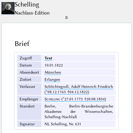
Schelling
Nachlass-Edition
☰
Brief
Zugriff
Text
Datum
10.01.1822
Absendeort
München
Zielort
Erlangen
Verfasser
Schlichtegroll, Adolf Heinrich Friedrich
(*08.12.1765 †04.12.1822)
Empfänger
Schelling
(*27.01.1775 †20.08.1854)
Standort
Berlin, Berlin-Brandenburgische
Akademie der Wissenschaften,
Schelling-Nachlaß
Signatur
NL Schelling, Nr. 631