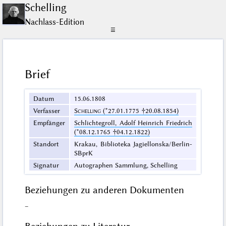
Schelling
Nachlass-Edition
☰
Brief
Datum
15.06.1808
Verfasser
Schelling
(*27.01.1775 †20.08.1854)
Empfänger
Schlichtegroll, Adolf Heinrich Friedrich
(*08.12.1765 †04.12.1822)
Standort
Krakau, Biblioteka Jagiellonska/Berlin-
SBprK
Signatur
Autographen Sammlung, Schelling
Beziehungen zu anderen Dokumenten
–