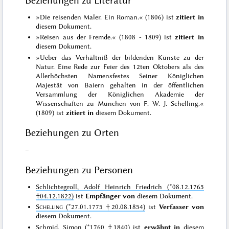
Beziehungen zu Literatur
»Die reisenden Maler. Ein Roman.« (1806) ist
zitiert in
diesem Dokument.
»Reisen aus der Fremde.« (1808 - 1809) ist
zitiert in
diesem Dokument.
»Ueber das Verhältniß der bildenden Künste zu der
Natur. Eine Rede zur Feier des 12ten Oktobers als des
Allerhöchsten Namensfestes Seiner Königlichen
Majestät von Baiern gehalten in der öffentlichen
Versammlung der Königlichen Akademie der
Wissenschaften zu München von F. W. J. Schelling.«
(1809) ist
zitiert in
diesem Dokument.
Beziehungen zu Orten
–
Beziehungen zu Personen
Schlichtegroll, Adolf Heinrich Friedrich (*08.12.1765
†04.12.1822)
ist
Empfänger von
diesem Dokument.
Schelling
(*27.01.1775 †20.08.1854)
ist
Verfasser von
diesem Dokument.
Schmid, Simon (*1760 †1840)
ist
erwähnt in
diesem