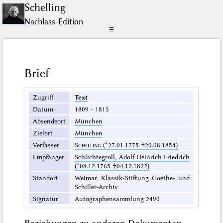
Schelling
Nachlass-Edition
☰
Brief
Zugriff
Text
Datum
1809 - 1815
Absendeort
München
Zielort
München
Verfasser
Schelling
(*27.01.1775 †20.08.1854)
Empfänger
Schlichtegroll, Adolf Heinrich Friedrich
(*08.12.1765 †04.12.1822)
Standort
Weimar, Klassik-Stiftung Goethe- und
Schiller-Archiv
Signatur
Autographensammlung 2490