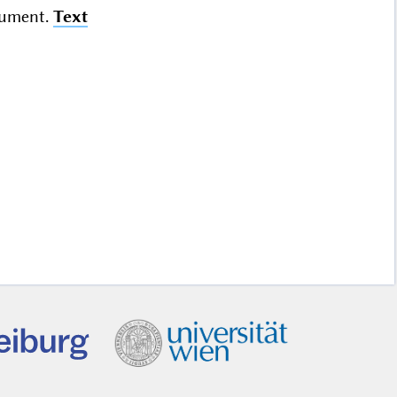
ument.
Text