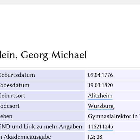
lein, Georg Michael
Geburtsdatum
09.04.1776
Todesdatum
19.03.1820
eburtsort
Alitzheim
odesort
Würzburg
Leben
Gymnasialrektor in
GND und Link zu mehr Angaben
116211245
in Akademieausgabe
I,2; 28