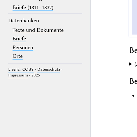
Briefe (1811–1832)
Datenbanken
Texte und Dokumente
Briefe
Personen
B
Orte
(
Lizenz: CC BY
·
Datenschutz
·
Impressum
· 2025
Be