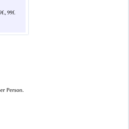
9f., 99f.
er Person.