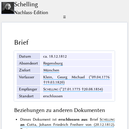
Schelling
Nachlass-Edition
☰
Brief
Datum
ca. 18.12.1812
Absendeort
Regensburg
Zielort
München
Verfasser
Klein, Georg Michael (*09.04.1776
†19.03.1820)
Empfänger
Schelling
(*27.01.1775 †20.08.1854)
Standort
erschlossen
Beziehungen zu anderen Dokumenten
Dieses Dokument ist
erschlossen aus
: Brief
Schelling
an
Cotta, Johann Friedrich Freiherr von (20.12.1812)
.