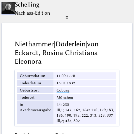
Schelling
Nachlass-Edition
☰
Niethammer|Döderlein|von
Eckardt, Rosina Christiana
Eleonora
Geburtsdatum
11.09.1770
Todesdatum
16.01.1832
Geburtsort
Coburg
Todesort
München
in
I,4; 235
Akademieausgabe
III,1; 147, 162, 164t 170, 179,183,
186, 190, 193, 222, 315, 323, 337
III,2; 435, 802