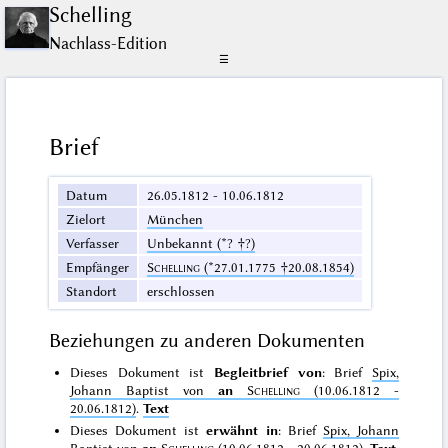
Schelling
Nachlass-Edition
☰
Brief
Datum
26.05.1812 - 10.06.1812
Zielort
München
Verfasser
Unbekannt (*? †?)
Empfänger
Schelling
(*27.01.1775 †20.08.1854)
Standort
erschlossen
Beziehungen zu anderen Dokumenten
Dieses Dokument ist
Begleitbrief von
: Brief
Spix,
Johann Baptist von
an
Schelling
(10.06.1812 -
20.06.1812)
.
Text
Dieses Dokument ist
erwähnt in
: Brief
Spix, Johann
Baptist von
an
Schelling
(10.06.1812 - 20.06.1812)
.
Text