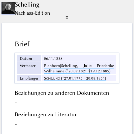
Schelling
Nachlass-Edition
☰
Brief
Datum
06.11.1838
Verfasser
Eichhorn|Schelling, Julie Friederike
Wilhelmine (*20.07.1821 †19.12.1885)
Empfänger
Schelling
(*27.01.1775 †20.08.1854)
Beziehungen zu anderen Dokumenten
–
Beziehungen zu Literatur
–