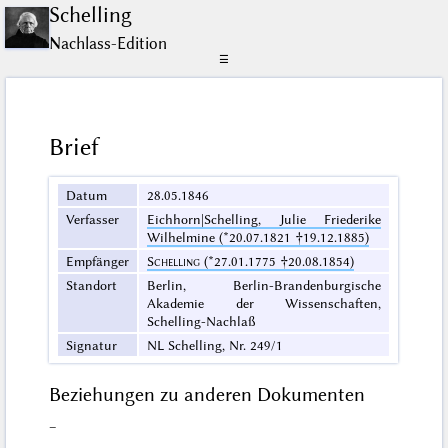
Schelling
Nachlass-Edition
☰
Brief
Datum
28.05.1846
Verfasser
Eichhorn|Schelling, Julie Friederike
Wilhelmine (*20.07.1821 †19.12.1885)
Empfänger
Schelling
(*27.01.1775 †20.08.1854)
Standort
Berlin, Berlin-Brandenburgische
Akademie der Wissenschaften,
Schelling-Nachlaß
Signatur
NL Schelling, Nr. 249/1
Beziehungen zu anderen Dokumenten
–