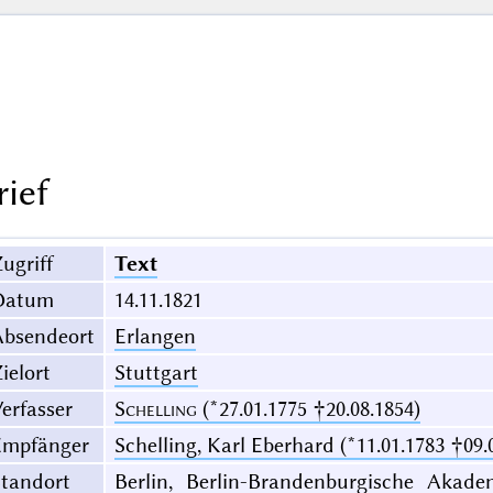
rief
ugriff
Text
Datum
14.11.1821
Absendeort
Erlangen
ielort
Stuttgart
erfasser
Schelling
(*27.01.1775 †20.08.1854)
Empfänger
Schelling, Karl Eberhard (*11.01.1783 †09.
Standort
Berlin, Berlin-Brandenburgische Akade