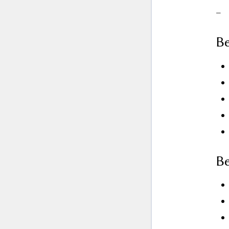
–
Be
Be