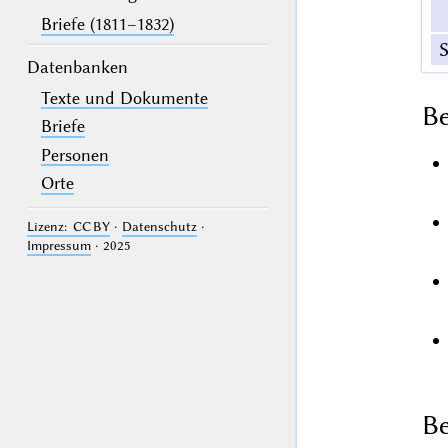
Briefe (1811–1832)
S
Datenbanken
Texte und Dokumente
B
Briefe
Personen
Orte
Lizenz: CC BY
·
Datenschutz
·
Impressum
· 2025
Be