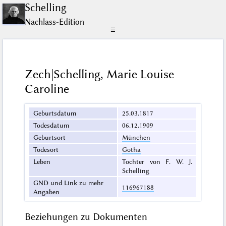
Schelling
Nachlass-Edition
☰
Zech|Schelling, Marie Louise
Caroline
Geburtsdatum
25.03.1817
Todesdatum
06.12.1909
Geburtsort
München
Todesort
Gotha
Leben
Tochter von F. W. J.
Schelling
GND und Link zu mehr
116967188
Angaben
Beziehungen zu Dokumenten