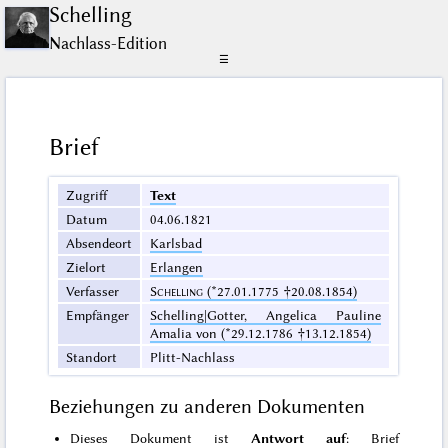
Schelling
Nachlass-Edition
☰
Brief
Zugriff
Text
Datum
04.06.1821
Absendeort
Karlsbad
Zielort
Erlangen
Verfasser
Schelling
(*27.01.1775 †20.08.1854)
Empfänger
Schelling|Gotter, Angelica Pauline
Amalia von (*29.12.1786 †13.12.1854)
Standort
Plitt-Nachlass
Beziehungen zu anderen Dokumenten
Dieses Dokument ist
Antwort auf
: Brief