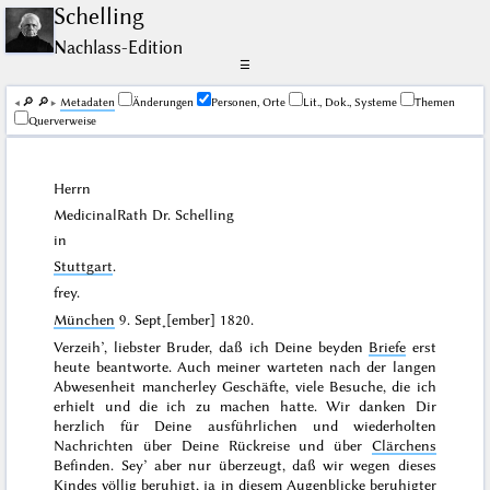
Schelling
Nachlass-Edition
☰
🔎︎
🔎︎
Me­ta­da­ten
Änderungen
Personen, Orte
Lit., Dok., Systeme
Themen
Querverweise
Herrn
MedicinalRath Dr.
Schelling
in
Stuttgart
.
frey.
München
9. Sept˖[ember] 1820
.
Verzeih’, liebster Bruder, daß ich Deine beyden
Briefe
erst
heute beantworte. Auch meiner warteten nach der langen
Abwesenheit mancherley Geschäfte, viele Besuche, die ich
erhielt und die ich zu machen hatte. Wir danken Dir
herzlich für Deine ausführlichen und wiederholten
Nachrichten über Deine Rückreise und über
Clärchens
Befinden. Sey’ aber nur überzeugt, daß wir wegen dieses
Kindes völlig beruhigt, ja in diesem Augenblicke beruhigter