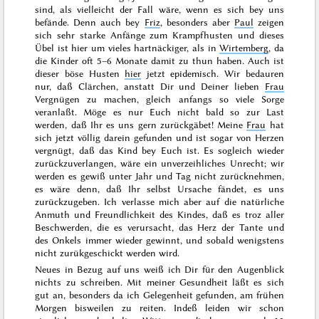
sind, als vielleicht der Fall wäre, wenn es sich bey uns
befände. Denn auch bey
Friz
, besonders aber
Paul
zeigen
sich sehr starke Anfänge zum Krampfhusten und dieses
Übel ist hier um vieles hartnäckiger, als in
Wirtemberg
, da
die Kinder oft 5–6 Monate damit zu thun haben. Auch ist
dieser böse Husten
hier
jetzt epidemisch. Wir bedauren
nur, daß Clärchen, anstatt Dir und Deiner lieben
Frau
Vergnügen zu machen, gleich anfangs so viele Sorge
veranlaßt. Möge es nur Euch nicht bald so zur Last
werden, daß Ihr es uns gern zurückgäbet! Meine
Frau
hat
sich jetzt völlig darein gefunden und ist sogar von Herzen
vergnügt, daß das Kind bey Euch ist. Es sogleich wieder
zurückzuverlangen, wäre ein unverzeihliches Unrecht; wir
werden es gewiß unter Jahr und Tag nicht zurücknehmen,
es wäre denn, daß Ihr selbst Ursache fändet, es uns
zurückzugeben. Ich verlasse mich aber auf die natürliche
Anmuth und Freundlichkeit des Kindes, daß es troz aller
Beschwerden, die es verursacht, das Herz der Tante und
des Onkels immer wieder gewinnt, und sobald wenigstens
nicht zurükgeschickt
werden wird.
Neues in Bezug auf uns weiß ich Dir für den Augenblick
nichts zu schreiben. Mit meiner Gesundheit läßt es sich
gut an, besonders da ich Gelegenheit gefunden, am frühen
Morgen bisweilen zu reiten. Indeß leiden wir schon