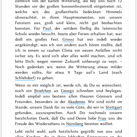
ziemlich von der kalten Witterung, die bey uns noch 12
Stunden vor der großen Sonnenfinsterniß eingetreten ist,
welche wir, des großentheils bedeckten Himmels
ohnerachtet, in ihren Hauptmomenten, von unsern
Fenstern aus, groß und klein, recht gut beobachten
konnten. Für
Paul
, der seitdem fleißig die lateinische
Schule wieder besucht, heute aber Ferien erhalten hat, war
dieß ein großes Fest.
Grossi
hat mir indeß wieder
angekündigt, was ich von andern auch hören mußte, daß
ich in einem so rauhen Clima vor neuen Anfällen nicht
sicher sey. Es wird sich aber alles wohl machen, und ich
bitte Dich, wegen meiner Zukunft unbesorgt zu seyn. –
Noch gedenken wir, wenn die Witterung etwas milder
werden sollte, für etwa 8 Tage auf’s Land (nach
Schlehdorf
) zu gehen.
Wenn es mir möglich ist, werde ich, da Du es wünschest,
noch ein
Briefchen
an
Georgii
schreiben und beylegen.
Indeß empfiel uns bestens allen theuren Gönnern und
Freunden, besonders in der
Akademie
. Wir sind nicht im
Stande, unsern Dank für so viele Güte, die wir in
Stuttgart
gefunden, auszusprechen. Auch Dir nochmals unsern
herzlichsten Dank, daß Du und Deine liebe
Frau
uns die
Freude des Wiedersehens in
Nürnberg
bereiten wolltet.
Lebt recht wohl, aufs herzlichste gegrüßt von uns und
allen
Kindern
, die in ihrer lebhaften Erinnerung an die