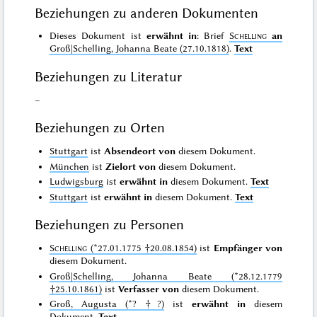
Beziehungen zu anderen Dokumenten
Dieses Dokument ist
erwähnt in
: Brief
Schelling
an
Groß|Schelling, Johanna Beate (27.10.1818)
.
Text
Beziehungen zu Literatur
–
Beziehungen zu Orten
Stuttgart
ist
Absendeort von
diesem Dokument.
München
ist
Zielort von
diesem Dokument.
Ludwigsburg
ist
erwähnt in
diesem Dokument.
Text
Stuttgart
ist
erwähnt in
diesem Dokument.
Text
Beziehungen zu Personen
Schelling
(*27.01.1775 †20.08.1854)
ist
Empfänger von
diesem Dokument.
Groß|Schelling, Johanna Beate (*28.12.1779
†25.10.1861)
ist
Verfasser von
diesem Dokument.
Groß, Augusta (*? †?)
ist
erwähnt in
diesem
Dokument.
Text