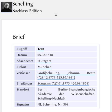
Schelling
Nachlass-Edition
☰
Brief
Zugriff
Text
Datum
05.08.1818
Absendeort
Stuttgart
Zielort
München
Verfasser
Groß|Schelling, Johanna Beate
(*28.12.1779 †25.10.1861)
Empfänger
Schelling
(*27.01.1775 †20.08.1854)
Standort
Berlin, Berlin-Brandenburgische
Akademie der Wissenschaften,
Schelling-Nachlaß
Signatur
NL Schelling, Nr. 308