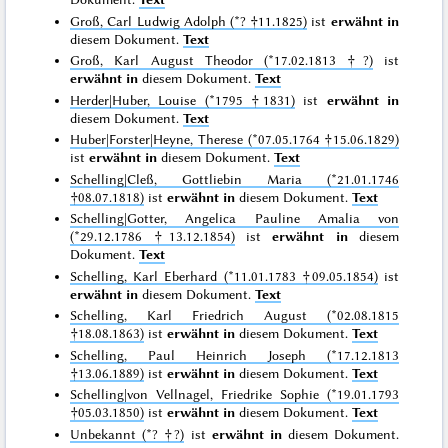
Groß, Carl Ludwig Adolph (*? †11.1825)
ist
erwähnt in
diesem Dokument.
Text
Groß, Karl August Theodor (*17.02.1813 †?)
ist
erwähnt in
diesem Dokument.
Text
Herder|Huber, Louise (*1795 †1831)
ist
erwähnt in
diesem Dokument.
Text
Huber|Forster|Heyne, Therese (*07.05.1764 †15.06.1829)
ist
erwähnt in
diesem Dokument.
Text
Schelling|Cleß, Gottliebin Maria (*21.01.1746
†08.07.1818)
ist
erwähnt in
diesem Dokument.
Text
Schelling|Gotter, Angelica Pauline Amalia von
(*29.12.1786 †13.12.1854)
ist
erwähnt in
diesem
Dokument.
Text
Schelling, Karl Eberhard (*11.01.1783 †09.05.1854)
ist
erwähnt in
diesem Dokument.
Text
Schelling, Karl Friedrich August (*02.08.1815
†18.08.1863)
ist
erwähnt in
diesem Dokument.
Text
Schelling, Paul Heinrich Joseph (*17.12.1813
†13.06.1889)
ist
erwähnt in
diesem Dokument.
Text
Schelling|von Vellnagel, Friedrike Sophie (*19.01.1793
†05.03.1850)
ist
erwähnt in
diesem Dokument.
Text
Unbekannt (*? †?)
ist
erwähnt in
diesem Dokument.