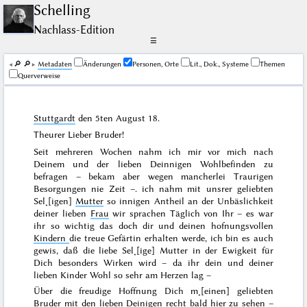
Schelling
Nachlass-Edition
☰
🔎︎
🔎︎
Me­ta­da­ten
Änderungen
Personen, Orte
Lit., Dok., Systeme
Themen
Querverweise
Stuttgardt
den
5ten August
18
.
Theurer Lieber Bruder!
Seit mehreren Wochen nahm ich mir vor mich nach
Deinem und der lieben Deinnigen Wohlbefinden zu
befragen – bekam aber wegen mancherlei Traurigen
Besorgungen nie Zeit –. ich nahm mit unsrer geliebten
Sel˖[igen]
Mutter
so innigen Antheil an der Unbäslichkeit
deiner lieben
Frau
wir sprachen Täglich von Ihr – es war
ihr so wichtig das doch dir und deinen hofnungsvollen
Kindern
die treue Gefärtin erhalten werde, ich bin es auch
gewis, daß die liebe Sel˖[ige] Mutter in der Ewigkeit für
Dich besonders Wirken wird – da ihr dein und deiner
lieben Kinder Wohl so sehr am Herzen lag –
Über die freudige Hoffnung Dich m˖[einen] geliebten
Bruder mit den lieben Deinigen recht bald
hier
zu sehen –