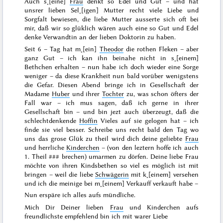
Auch s˖[eine]
Frau
denkt so Edel und Gut – und hat
unsrer lieben Sel˖[igen] Mutter recht viele Liebe und
Sorgfalt bewiesen, die liebe Mutter ausserte sich oft bei
mir, daß wir so glüklich wären auch eine so Gut und Edel
denke Verwandtin an der lieben Doktorin zu haben.
Seit 6 – Tag hat m˖[ein]
Theodor
die rothen Fleken – aber
ganz Gut – ich kan ihn beinahe nicht in s˖[einem]
Bethchen erhalten – nun habe ich doch wieder eine Sorge
weniger – da diese Krankheit nun bald vorüber wenigstens
die Gefar. Diesen Abend bringe ich in Gesellschaft der
Madame
Huber
und ihrer
Tochter
zu, was schon öfters der
Fall war – ich mus sagen, daß ich gerne in ihrer
Gesellschaft bin – und bin jezt auch überzeugt, daß die
schlechtdenkende
Hoffin
Vieles auf sie gelogen hat – ich
finde sie viel besser. Schreibe uns recht bald den Tag wo
uns das grose Glük zu theil wird dich deine geliebte
Frau
und herrliche
Kinderchen
– (von den leztern hoffe ich auch
1. Theil
###
brechen)
umarmen zu dörfen. Deine liebe Frau
möchte von ihren Kindsbethen so viel es möglich ist mit
bringen – weil die liebe
Schwägerin
mit k˖[einem] versehen
und ich die meinige bei m˖[einem] Verkauff verkauft habe –
Nun erspäre ich alles aufs mündliche.
Mich Dir Deiner lieben
Frau
und Kinderchen aufs
freundlichste empfehlend bin ich mit warer Liebe