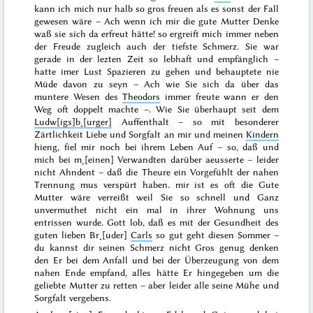
kann ich mich nur halb so gros freuen als es sonst der Fall
gewesen wäre – Ach wenn ich mir die gute Mutter Denke
waß sie sich da erfreut hätte! so ergreift mich immer neben
der Freude zugleich auch der tiefste Schmerz. Sie war
gerade in der lezten Zeit so lebhaft und
empfänglich –
hatte imer Lust Spazieren zu gehen und behauptete nie
Müde davon zu seyn – Ach wie Sie sich da über das
muntere Wesen des
Theodors
immer freute wann er den
Weg oft doppelt machte –. Wie
Sie
überhaupt seit dem
Ludw[igs]b˖[urger]
Auffenthalt – so mit besonderer
Zärtlichkeit Liebe und Sorgfalt an mir und meinen
Kindern
hieng, fiel mir noch bei ihrem Leben Auf – so, daß und
mich bei m˖[einen] Verwandten darüber aeusserte – leider
nicht Ahndent – daß die Theure ein Vorgefühlt der nahen
Trennung mus verspürt haben. mir ist es oft die Gute
Mutter wäre verreißt weil
Sie
so schnell und Ganz
unvermuthet nicht ein mal in ihrer Wohnung uns
entrissen wurde. Gott lob, daß es mit der Gesundheit des
guten lieben Br˖[uder]
Carls
so gut geht diesen
Sommer
–
du kannst dir seinen Schmerz nicht Gros genug denken
den Er bei dem Anfall und bei der Überzeugung von dem
nahen Ende empfand,
alles
hätte Er hingegeben um die
geliebte Mutter zu retten – aber leider alle seine Mühe und
Sorgfalt vergebens.