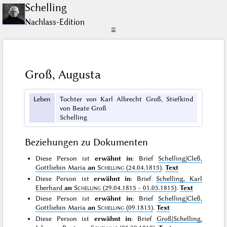
Schelling
Nachlass-Edition
☰
Groß, Augusta
Leben
Tochter von Karl Albrecht Groß, Stiefkind
von Beate Groß
Schelling
Beziehungen zu Dokumenten
Diese Person ist
erwähnt in
: Brief
Schelling|Cleß,
Gottliebin Maria
an
Schelling
(24.04.1815)
.
Text
Diese Person ist
erwähnt in
: Brief
Schelling, Karl
Eberhard
an
Schelling
(29.04.1815 - 01.05.1815)
.
Text
Diese Person ist
erwähnt in
: Brief
Schelling|Cleß,
Gottliebin Maria
an
Schelling
(09.1815)
.
Text
Diese Person ist
erwähnt in
: Brief
Groß|Schelling,