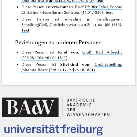
Johanna Beate
an
Schelling
(05.08.1818)
.
Text
Diese Person ist
erwähnt in
: Brief
Pfeiffer|Faber, Sophie
Christine Friederike
an
Schelling
(11.01.1820)
.
Text
Diese Person ist
erwähnt in
: Brieffragment
Schelling|Cleß, Gottliebin Maria
an
Schelling
(06.1815)
.
Text
Beziehungen zu anderen Personen
Diese Person ist
Kind von
:
Groß, Karl Albrecht
(*03.08.1764 †01.02.1817)
.
Diese Person ist
Stiefkind von
:
Groß|Schelling,
Johanna Beate (*28.12.1779 †25.10.1861)
.