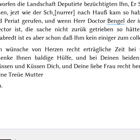
orfen die Landschaft Deputirte bezüchtigten Ihn, Er S
nen, jezt wie der Sch˖[nurrer] nach Hauß kam so hab
nd
Periat
gerufen, und wenn Herr Doctor
Bengel
der i
ector ist, die sache nicht zurük getrieben so hät
abredt ist es aber schon daß Ihm kein einiger zum col
n wünsche von Herzen recht erträgliche Zeit bei 
henke Ihnen baldige Hülfe, und bei Deinen beide
ssen und Küssen Dich, und Deine liebe Frau recht her
ine Treüe Mutter
.