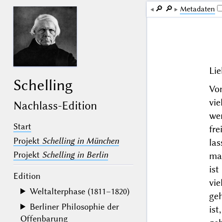
🔎︎
🔎︎
Me­ta­da­ten
Lie
Schelling
Vo
vi
Nachlass-Edition
we
Start
fr
Projekt
Schelling in München
la
Projekt
Schelling in Berlin
ma
is
Edition
vie
Weltalterphase (1811–1820)
ge
Berliner Philosophie der
ist
Offenbarung