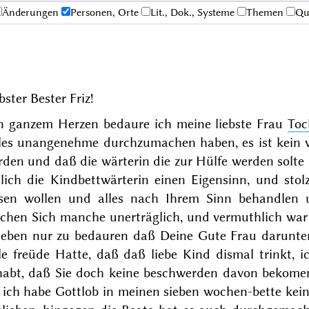
Änderungen
Personen, Orte
Lit., Dok., Systeme
Themen
Qu
bster Bester Friz!
n ganzem Herzen bedaure ich meine liebste Frau
Toc
eles unangenehme durchzumachen haben, es ist kein
rden und daß die wärterin die zur Hülfe werden solt
eilich die Kindbettwärterin einen Eigensinn, und sto
ssen wollen und alles nach Ihrem Sinn behandlen 
chen Sich manche unerträglich, und vermuthlich war d
t eben nur zu bedauren
daß Deine Gute Frau darunter 
le freüde Hatte, daß daß liebe Kind dismal trinkt, i
habt, daß Sie doch keine beschwerden davon bekomen
, ich habe Gottlob in meinen sieben wochen-bette ke