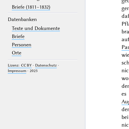
ge
Briefe (1811–1832)
ge
da
Datenbanken
Pf
Texte und Dokumente
br
Briefe
auf
Personen
Pa
Orte
wi
sc
Lizenz: CC BY
·
Datenschutz
·
nic
Impressum
· 2025
wo
de
es
Au
de
be
ni