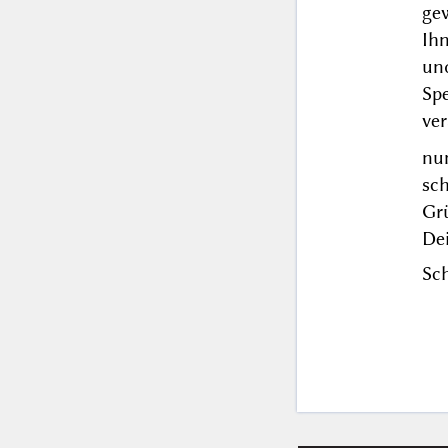
gew
Ih
u
Sp
ver
nu
sc
Grü
De
Sch