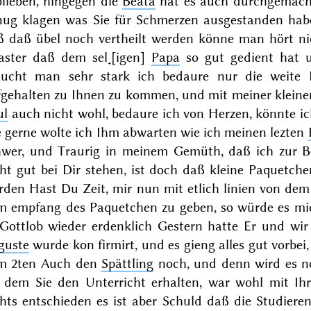
blieben, hingegen die
Beata
hat es auch durchgemacht
nug klagen was Sie für Schmerzen ausgestanden hab
ß daß übel noch vertheilt werden könne man hört ni
laster daß dem sel˖[igen]
Papa
so gut gedient hat u
aucht man sehr stark
ich bedaure nur die weite 
gehalten zu Ihnen zu kommen, und mit meiner kleinen
ul
auch nicht wohl, bedaure ich von Herzen, könnte ic
e gerne wolte ich Ihm abwarten wie ich meinen lezten
hwer, und Traurig in meinem Gemüth, daß ich zur Be
ht gut bei Dir stehen, ist doch daß kleine Paquetch
rden Hast Du Zeit, mir nun mit etlich linien von dem
m empfang des Paquetchen zu geben, so würde es mi
 Gottlob wieder erdenklich Gestern hatte Er und wir
guste
wurde kon
firmirt, und es gieng alles gut vorbei
m 2ten Auch den
Spättling
noch, und denn wird es no
i dem Sie den Unterricht erhalten, war wohl mit Ih
chts entschieden es ist aber Schuld daß die Studier