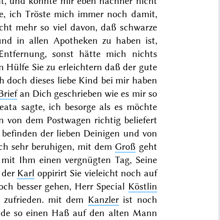
, und konnte mir eben nachher nicht
e, ich Tröste mich immer noch damit,
cht mehr so viel davon, daß schwarze
nd in allen Apotheken zu haben ist,
Entfernung, sonst hätte mich nichts
 Hülfe Sie zu erleichtern daß der gute
h doch dieses liebe Kind bei mir haben
Brief
an Dich geschrieben wie es mir so
ata sagte, ich besorge als es möchte
en von dem Postwagen richtig beliefert
 befinden der lieben Deinigen und von
ch sehr beruhigen, mit dem
Groß
geht
 mit Ihm einen vergnügten Tag, Seine
, der
Karl
oppirirt Sie vieleicht noch auf
ch besser gehen, Herr Special
Köstlin
r zufrieden. mit dem
Kanzler
ist noch
ende so einen Haß auf den alten Mann