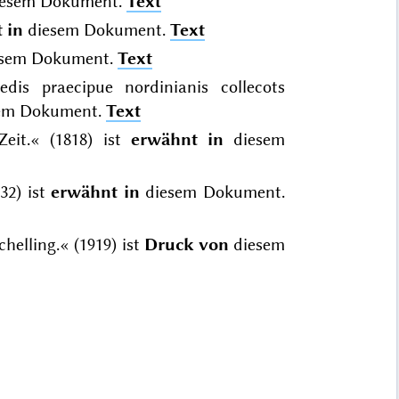
esem Dokument.
Text
 in
diesem Dokument.
Text
sem Dokument.
Text
dis praecipue nordinianis collecots
em Dokument.
Text
eit.« (1818) ist
erwähnt in
diesem
32) ist
erwähnt in
diesem Dokument.
helling.« (1919) ist
Druck von
diesem