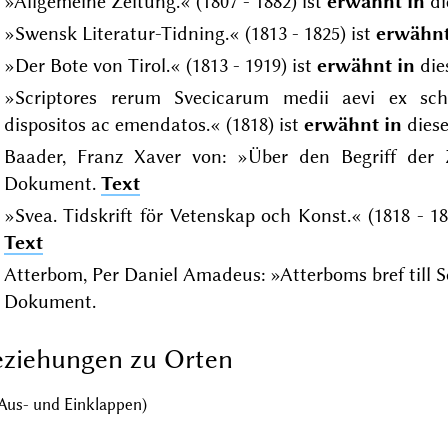
»Allgemeine Zeitung.« (1807 - 1882) ist
erwähnt in
di
»Swensk Literatur-Tidning.« (1813 - 1825) ist
erwähnt
»Der Bote von Tirol.« (1813 - 1919) ist
erwähnt in
die
»Scriptores rerum Svecicarum medii aevi ex sche
dispositos ac emendatos.« (1818) ist
erwähnt in
dies
Baader, Franz Xaver von: »Über den Begriff der Z
Dokument.
Text
»Svea. Tidskrift för Vetenskap och Konst.« (1818 - 18
Text
Atterbom, Per Daniel Amadeus: »Atterboms bref till Sc
Dokument.
ziehungen zu Orten
Aus- und Einklappen)