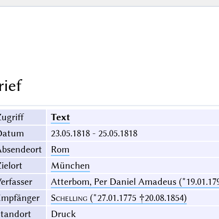
rief
ugriff
Text
Datum
23.05.1818 - 25.05.1818
Absendeort
Rom
ielort
München
erfasser
Atterbom, Per Daniel Amadeus (*19.01.179
Empfänger
Schelling
(*27.01.1775 †20.08.1854)
Standort
Druck