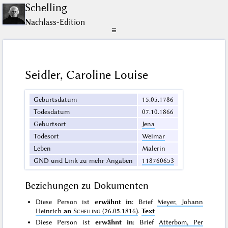
Schelling
Nachlass-Edition
☰
Seidler, Caroline Louise
Geburtsdatum
15.05.1786
Todesdatum
07.10.1866
Geburtsort
Jena
Todesort
Weimar
Leben
Malerin
GND und Link zu mehr Angaben
118760653
Beziehungen zu Dokumenten
Diese Person ist
erwähnt in
: Brief
Meyer, Johann
Heinrich
an
Schelling
(26.05.1816)
.
Text
Diese Person ist
erwähnt in
: Brief
Atterbom, Per