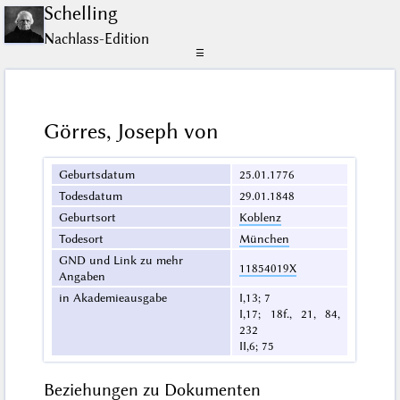
Schelling
Nachlass-Edition
☰
Görres, Joseph von
Geburtsdatum
25.01.1776
Todesdatum
29.01.1848
Geburtsort
Koblenz
Todesort
München
GND und Link zu mehr
11854019X
Angaben
in Akademieausgabe
I,13; 7
I,17; 18f., 21, 84,
232
II,6; 75
Beziehungen zu Dokumenten