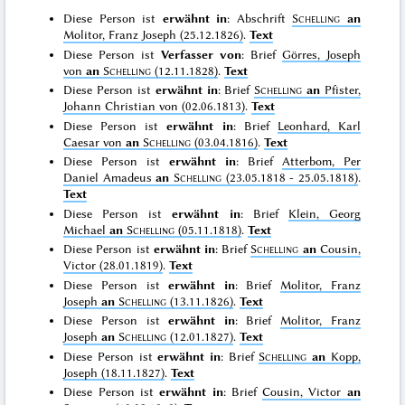
Diese Person ist
erwähnt in
: Abschrift
Schelling
an
Molitor, Franz Joseph (25.12.1826)
.
Text
Diese Person ist
Verfasser von
: Brief
Görres, Joseph
von
an
Schelling
(12.11.1828)
.
Text
Diese Person ist
erwähnt in
: Brief
Schelling
an
Pfister,
Johann Christian von (02.06.1813)
.
Text
Diese Person ist
erwähnt in
: Brief
Leonhard, Karl
Caesar von
an
Schelling
(03.04.1816)
.
Text
Diese Person ist
erwähnt in
: Brief
Atterbom, Per
Daniel Amadeus
an
Schelling
(23.05.1818 - 25.05.1818)
.
Text
Diese Person ist
erwähnt in
: Brief
Klein, Georg
Michael
an
Schelling
(05.11.1818)
.
Text
Diese Person ist
erwähnt in
: Brief
Schelling
an
Cousin,
Victor (28.01.1819)
.
Text
Diese Person ist
erwähnt in
: Brief
Molitor, Franz
Joseph
an
Schelling
(13.11.1826)
.
Text
Diese Person ist
erwähnt in
: Brief
Molitor, Franz
Joseph
an
Schelling
(12.01.1827)
.
Text
Diese Person ist
erwähnt in
: Brief
Schelling
an
Kopp,
Joseph (18.11.1827)
.
Text
Diese Person ist
erwähnt in
: Brief
Cousin, Victor
an