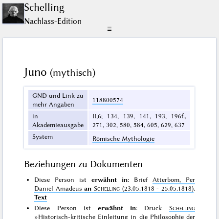
Schelling
Nachlass-Edition
☰
Juno
(mythisch)
GND und Link zu
118800574
mehr Angaben
in
II,6; 134, 139, 141, 193, 196f.,
Akademieausgabe
271, 302, 580, 584, 605, 629, 637
System
Römische Mythologie
Beziehungen zu Dokumenten
Diese Person ist
erwähnt in
: Brief
Atterbom, Per
Daniel Amadeus
an
Schelling
(23.05.1818 - 25.05.1818)
.
Text
Diese Person ist
erwähnt in
: Druck
Schelling
»Historisch-kritische Einleitung in die Philosophie der