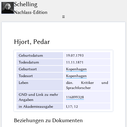
Schelling
Nachlass-Edition
☰
Hjort, Pedar
Geburtsdatum
19.07.1793
Todesdatum
11.11.1871
Geburtsort
Kopenhagen
Todesort
Kopenhagen
Leben
dän. Kritiker und
Sprachforscher
GND und Link zu mehr
116899328
Angaben
in Akademieausgabe
I,17; 12
Beziehungen zu Dokumenten