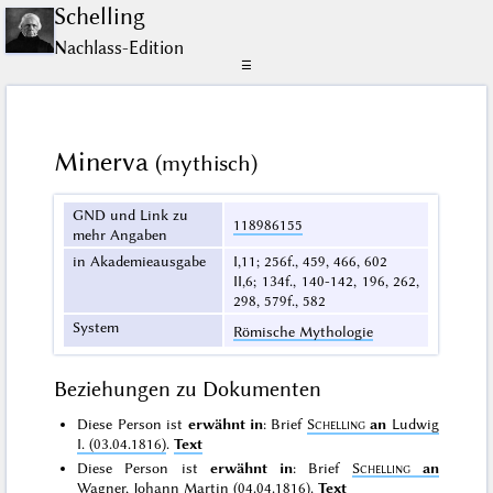
Schelling
Nachlass-Edition
☰
Minerva
(mythisch)
GND und Link zu
118986155
mehr Angaben
in Akademieausgabe
I,11; 256f., 459, 466, 602
II,6; 134f., 140-142, 196, 262,
298, 579f., 582
System
Römische Mythologie
Beziehungen zu Dokumenten
Diese Person ist
erwähnt in
: Brief
Schelling
an
Ludwig
I. (03.04.1816)
.
Text
Diese Person ist
erwähnt in
: Brief
Schelling
an
Wagner, Johann Martin (04.04.1816)
.
Text