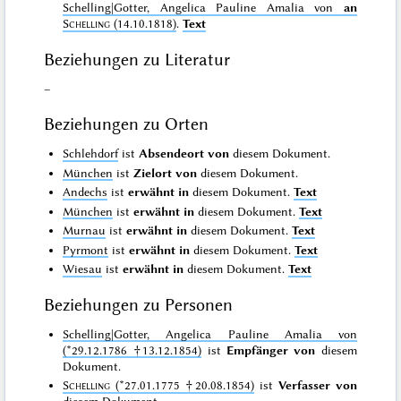
Schelling|Gotter, Angelica Pauline Amalia von
an
Schelling
(14.10.1818)
.
Text
Beziehungen zu Literatur
–
Beziehungen zu Orten
Schlehdorf
ist
Absendeort von
diesem Dokument.
München
ist
Zielort von
diesem Dokument.
Andechs
ist
erwähnt in
diesem Dokument.
Text
München
ist
erwähnt in
diesem Dokument.
Text
Murnau
ist
erwähnt in
diesem Dokument.
Text
Pyrmont
ist
erwähnt in
diesem Dokument.
Text
Wiesau
ist
erwähnt in
diesem Dokument.
Text
Beziehungen zu Personen
Schelling|Gotter, Angelica Pauline Amalia von
(*29.12.1786 †13.12.1854)
ist
Empfänger von
diesem
Dokument.
Schelling
(*27.01.1775 †20.08.1854)
ist
Verfasser von