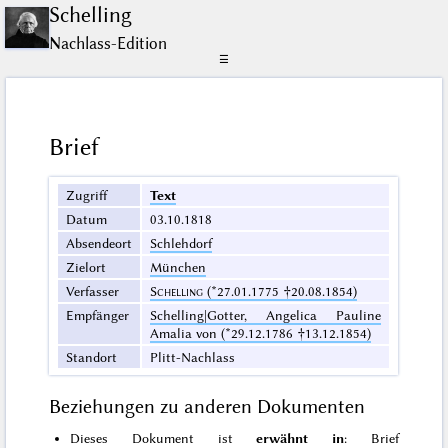
Schelling
Nachlass-Edition
☰
Brief
Zugriff
Text
Datum
03.10.1818
Absendeort
Schlehdorf
Zielort
München
Verfasser
Schelling
(*27.01.1775 †20.08.1854)
Empfänger
Schelling|Gotter, Angelica Pauline
Amalia von (*29.12.1786 †13.12.1854)
Standort
Plitt-Nachlass
Beziehungen zu anderen Dokumenten
Dieses Dokument ist
erwähnt in
: Brief