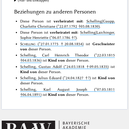
(Aus- und Einklappen)
Beziehungen zu anderen Personen
Diese Person ist
verheiratet mit
:
Schelling|Gaupp,
Charlotte Christiane (*22.07.1792 †05.08.1830)
.
Diese Person ist
verheiratet mit
:
Schelling|Laichinger,
Sophie Henriette (*06.07.1786 †?)
.
Schelling
(*27.01.1775 †20.08.1854)
ist
Geschwister
von
dieser Person.
Schelling, Carl Heinrich Theodor (*22.03.1815
†04.03.1836)
ist
Kind von
dieser Person.
Schelling, Gustav Adolf (*24.03.1818 †09.05.1835)
ist
Kind von
dieser Person.
Schelling, Julius Eduard (*24.04.1827 †?)
ist
Kind von
dieser Person.
Schelling, Karl August Joseph (*07.05.1811
†06.04.1891)
ist
Kind von
dieser Person.