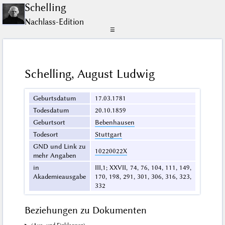
Schelling
Nachlass-Edition
☰
Schelling, August Ludwig
Geburtsdatum
17.03.1781
Todesdatum
20.10.1859
Geburtsort
Bebenhausen
Todesort
Stuttgart
GND und Link zu
10220022X
mehr Angaben
in
III,1; XXVII, 74, 76, 104, 111, 149,
Akademieausgabe
170, 198, 291, 301, 306, 316, 323,
332
Beziehungen zu Dokumenten