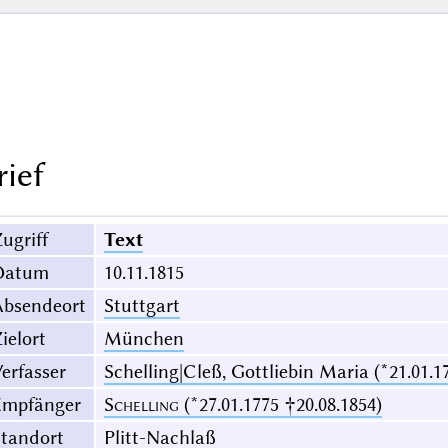
rief
ugriff
Text
Datum
10.11.1815
Absendeort
Stuttgart
ielort
München
erfasser
Schelling|Cleß, Gottliebin Maria (*21.01.1
Empfänger
Schelling
(*27.01.1775 †20.08.1854)
Standort
Plitt-Nachlaß