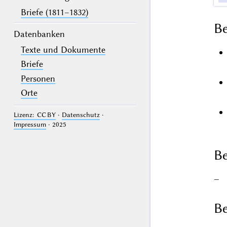
Briefe (1811–1832)
B
Datenbanken
Texte und Dokumente
Briefe
Personen
Orte
Lizenz: CC BY
·
Datenschutz
·
Impressum
· 2025
Be
–
Be