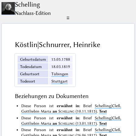
Schelling
Nachlass-Edition
☰
Köstlin|Schnurrer, Heinrike
Geburtsdatum
15.05.1788
Todesdatum
18.03.1819
Geburtsort
Tübingen
Todesort
Stuttgart
Beziehungen zu Dokumenten
Diese Person ist
erwähnt in
: Brief
Schelling|Cleß,
Gottliebin Maria
an
Schelling
(10.11.1815)
.
Text
Diese Person ist
erwähnt in
: Brief
Schelling|Cleß,
Gottliebin Maria
an
Schelling
(13.01.1817)
.
Text
Diese Person ist
erwähnt in
: Brief
Schelling|Cleß,
Gottliebin Maria
an
Schelling
(26.06.1817)
.
Text