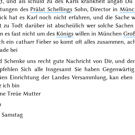
gt, und als schuld zu des Karls krankheit angab Du 
itungen des
Prälat Schellings
Sohn, Director in
Münc
ück hat es Karl noch nicht erfahren, und die Sache 
st zu Todt darüber ist abscheülich wer solche Sache
n es fast nicht um des
Königs
willen in München
Gro
h ein catharr Fieber so komt oft alles zusammen, ac
ade bei
d Schenke uns recht gute Nachricht von Dir, und den
pfehlen Sich alle Insgesamt Sie haben Gegenwärti
üen Einrichtung der Landes Versammlung, kan eben so
z ich bin
ine Treüe Mutter
h
m
Samstag