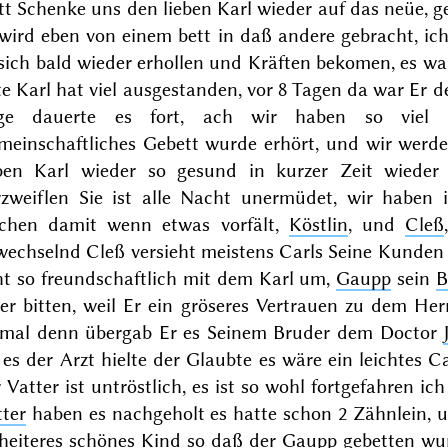
t Schenke uns den lieben Karl wieder auf das neüe, ge
wird eben von einem bett in daß andere gebracht, ich
sich bald wieder erhollen und Kräften bekomen, es war
e Karl hat viel ausgestanden, vor
8 Tagen
da war Er d
ge dauerte es fort, ach wir haben so viel 
meinschaftliches Gebett wurde erhört, und wir werde
eben Karl wieder so gesund in kurzer Zeit wieder
rzweiflen Sie ist alle Nacht unermüdet, wir haben 
chen damit wenn etwas vorfält,
Köstlin
, und
Cleß
wechselnd Cleß versieht meistens Carls Seine Kunden
ht so freundschaftlich mit dem Karl um,
Gaupp
sein
B
ger bitten, weil Er ein gröseres Vertrauen zu dem He
nmal denn übergab Er es Seinem Bruder dem Doctor
 es der Arzt hielte der Glaubte es wäre ein leichtes C
 Vatter ist untröstlich, es ist so wohl fortgefahren i
ter
haben es nachgeholt es hatte schon 2 Zähnlein, und
 heiteres schönes Kind so daß der Gaupp gebetten wu