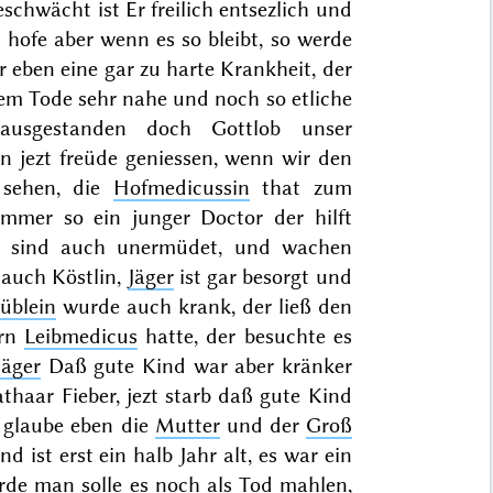
schwächt ist Er freilich entsezlich und
 hofe aber wenn es so bleibt, so werde
 eben eine gar zu harte Krankheit, der
em Tode sehr nahe und noch so etliche
ausgestanden doch Gottlob unser
n jezt freüde geniessen, wenn wir den
 sehen, die
Hofmedicussin
that zum
immer so ein junger Doctor der hilft
, sind auch unermüdet, und wachen
 auch Köstlin,
Jäger
ist gar besorgt und
üblein
wurde auch krank, der ließ den
rrn
Leibmedicus
hatte, der besuchte es
Jäger
Daß gute Kind war aber kränker
athaar Fieber, jezt starb daß gute Kind
ch glaube eben die
Mutter
und der
Groß
 ist erst ein halb Jahr alt, es war ein
rde man solle es noch als Tod mahlen,