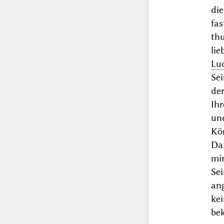
die
fas
th
li
Lu
Se
der
Ih
un
Kö
Da
mir
Se
an
ke
bek