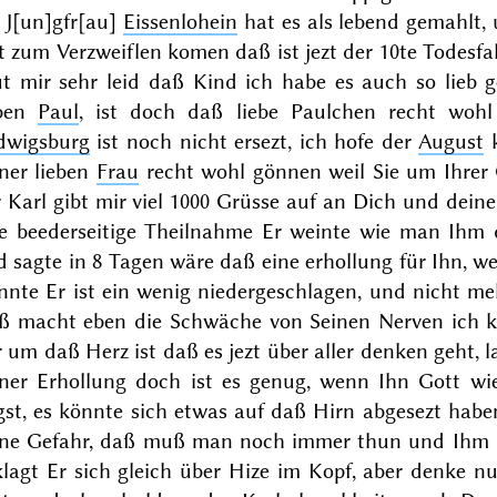
 J[un]gfr[au]
Eissenlohein
hat es als lebend gemahlt, 
t zum Verzweiflen komen daß ist jezt der 10te Todesfall
ut mir sehr leid daß Kind ich habe es auch so lie
eben
Paul
, ist doch daß liebe Paulchen recht wohl
dwigsburg
ist noch nicht ersezt, ich hofe der
August
k
iner lieben
Frau
recht wohl gönnen weil Sie um Ihrer 
 Karl gibt mir viel 1000 Grüsse auf an Dich und deine
re beederseitige Theilnahme Er weinte wie man Ihm
d sagte in 8 Tagen wäre daß eine erhollung für Ihn, 
nnte Er ist ein wenig
niedergeschlagen, und nicht me
ß macht eben die Schwäche von Seinen Nerven ich kan
 um daß Herz ist daß es jezt über aller denken geht, 
iner Erhollung doch ist es genug, wenn Ihn Gott wie
gst, es könnte sich etwas auf daß Hirn abgesezt habe
ine Gefahr, daß muß man noch immer thun und Ihm Ei
lagt Er sich gleich über Hize im Kopf, aber denke nu