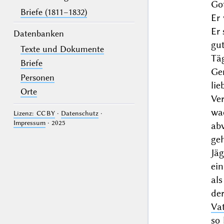
Got
Briefe (1811–1832)
Er 
Er 
Datenbanken
gut
Texte und Dokumente
Tä
Briefe
Ge
Personen
li
Orte
Ve
wa
Lizenz: CC BY
·
Datenschutz
·
Impressum
· 2025
ab
ge
Jä
ei
als
der
Vat
so