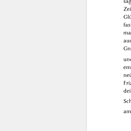
sa
Ze
Gl
fa
ma
auc
Gn
un
em
ne
Fri
de
Sc
a