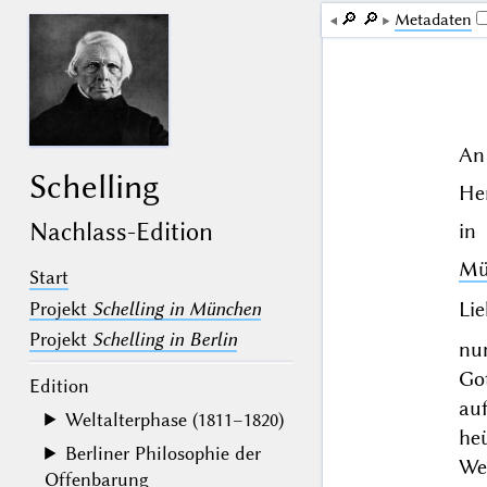
🔎︎
🔎︎
Me­ta­da­ten
An
Schelling
Her
Nachlass-Edition
in
Mü
Start
Lie
Projekt
Schelling in München
Projekt
Schelling in Berlin
nun
Got
Edition
au
Weltalterphase (1811–1820)
heü
Berliner Philosophie der
Wei
Offenbarung