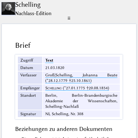
Schelling
Nachlass-Edition
☰
Brief
Zugriff
Text
Datum
21.03.1820
Verfasser
Groß|Schelling, Johanna Beate
(*28.12.1779 †25.10.1861)
Empfänger
Schelling
(*27.01.1775 †20.08.1854)
Standort
Berlin, Berlin-Brandenburgische
Akademie der Wissenschaften,
Schelling-Nachlaß
Signatur
NL Schelling, Nr. 308
Beziehungen zu anderen Dokumenten