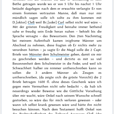
Bethe getragen wurde wo er von 5 Uhr bis nachst 1 Uhr
betäubt dagelegen nach dem er erwachte verlangte Er von
einem frommen vertrauten Manne, daß man nur
mir
mündlich sagen solle ich solte zu ihm kommen mit
D˖[oktor]
Cleß
weil Br˖[uder]
Carl
selbst nicht wol wäre –.
Mit der grösten Freudigkeit und beinahe immer bethend
sahe er freudig sein Ende heran nahen – behielt bis die
Sprache versagte – das Bewustsein. Den 2ten Nachmitag
bei meinem Aufenthalt kamen inigfrome Männer um
Abschied zu nehmen, diese fragten ob Er nichts mehr zu
verordnen hätten – ja sagte Er die Magd solle die 2 Capt.
Briefe von
Münster
dem
Schulmeister
geben, damit sie
mir
zu geschrieben werden – und dictirte es mit so viel
Besonnenheit dem Schulmeister in die Feder, und weil ich
Schwachheit halber sie nimmer untherschreiben kann so
sollen die 3 andern Männer als Zeugen es
untherschreiben, (da zeigte sich die gröste Vorsicht) die 2
Briefe betragen 1600 fl. ohne dieses Geschenk wäre ich
gegen
mein Vermuthen
nicht sehr bedacht –, da hab ich
neuerdings wieder Beweise wie die Göttliche Vorsehung
über mir wacht, wäre Onkel nach seinem Wunsche schnell
gestorben, so wäre das für mich verloren gewesen – oder
wann ich selbst krank gewesen wäre und hätte ihn nicht
besuchen können. Nach dem Testament hofft Onkel von
der Rechtschaffenheit des Tribunal Assessors
Cleß
(der