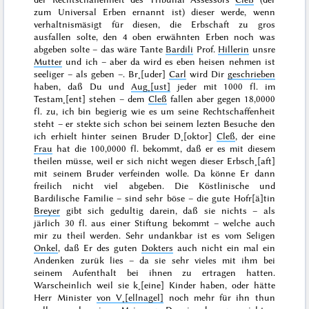
zum Universal Erben ernannt ist) dieser werde, wenn
verhaltnismäsigt für diesen, die Erbschaft zu gros
ausfallen solte, den 4 oben erwähnten Erben noch was
abgeben solte – das wäre Tante
Bardili
Prof.
Hillerin
unsre
Mutter
und ich – aber da wird es eben heisen nehmen ist
seeliger – als geben –. Br˖[uder]
Carl
wird Dir
geschrieben
haben, daß Du und
Aug˖[ust]
jeder mit 1000 fl. im
Testam˖[ent] stehen – dem
Cleß
fallen aber gegen 18,0000
fl. zu, ich bin begierig wie es um seine Rechtschaffenheit
steht – er stekte sich schon bei seinem lezten Besuche den
ich erhielt hinter seinen Bruder D˖[oktor]
Cleß
, der eine
Frau
hat die 100,0000
fl. bekommt, daß er es mit diesem
theilen müsse, weil er sich nicht wegen dieser Erbsch˖[aft]
mit seinem Bruder verfeinden wolle. Da könne Er dann
freilich nicht viel abgeben. Die Köstlinische und
Bardilische Familie – sind sehr böse – die gute Hofr[ä]tin
Breyer
gibt sich gedultig darein, daß sie nichts – als
järlich 30 fl. aus einer Stiftung bekommt – welche auch
mir zu theil werden.
Sehr undankbar ist es vom Seligen
Onkel
, daß Er des guten
Dokters
auch nicht ein mal ein
Andenken zurük lies – da sie sehr vieles mit ihm bei
seinem Aufenthalt bei ihnen zu ertragen hatten.
Warscheinlich weil sie k˖[eine] Kinder haben, oder hätte
Herr Minister
von V˖[ellnagel]
noch mehr für ihn thun