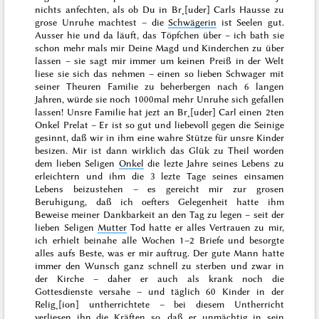
nichts anfechten, als ob Du in Br˖[uder] Carls Hausse zu
grose Unruhe machtest – die
Schwägerin
ist Seelen gut.
Ausser hie und da läuft, das Töpfchen über – ich bath sie
schon mehr mals mir Deine Magd und Kinderchen zu über
lassen – sie sagt mir immer um keinen Preiß in der Welt
liese sie sich das
nehmen – einen so lieben Schwager mit
seiner Theuren Familie zu beherbergen nach 6 langen
Jahren, würde sie noch 1000mal mehr Unruhe sich gefallen
lassen! Unsre Familie hat jezt an Br˖[uder] Carl einen 2ten
Onkel Prelat – Er ist so gut und liebevoll gegen die Seinige
gesinnt, daß wir in ihm eine wahre Stütze für unsre Kinder
besizen. Mir ist dann wirklich das Glük zu Theil worden
dem lieben Seligen
Onkel
die lezte Jahre seines Lebens zu
erleichtern und ihm die 3 lezte Tage seines einsamen
Lebens beizustehen – es gereicht mir zur grosen
Beruhigung, daß ich oefters Gelegenheit hatte ihm
Beweise meiner Dankbarkeit an den Tag zu legen – seit der
lieben Seligen
Mutter
Tod
hatte er alles Vertrauen zu mir,
ich erhielt beinahe alle Wochen 1–2 Briefe und besorgte
alles aufs Beste, was er mir auftrug. Der gute Mann hatte
immer den Wunsch ganz schnell zu sterben und zwar in
der Kirche – daher er auch als krank noch die
Gottesdienste versahe – und täglich 60 Kinder in der
Relig˖[ion] untherrichtete – bei diesem Untherricht
verliesen ihn die Kräften so, daß er unmächtig in sein