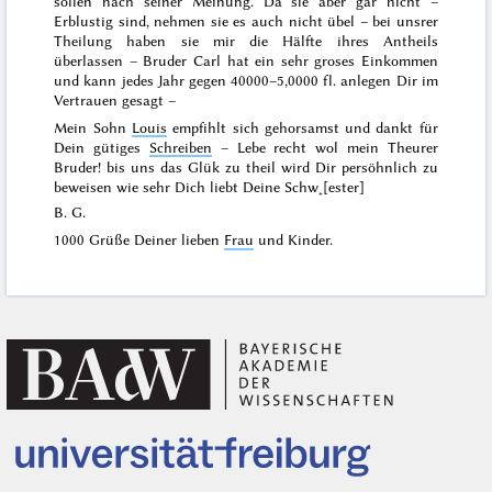
sollen nach seiner Meinung. Da sie aber gar nicht –
Erblustig sind, nehmen sie es auch nicht übel – bei unsrer
Theilung haben sie mir die Hälfte ihres Antheils
überlassen – Bruder Carl hat ein sehr groses Einkommen
und kann jedes Jahr gegen
40000–
5,0000 fl. anlegen
Dir im
Vertrauen gesagt
–
Mein Sohn
Louis
empfihlt sich gehorsamst und dankt für
Dein gütiges
Schreiben
– Lebe recht wol mein Theurer
Bruder! bis uns das Glük zu theil wird Dir persöhnlich zu
beweisen wie sehr Dich liebt Deine Schw˖[ester]
B. G.
1000 Grüße Deiner lieben
Frau
und Kinder.