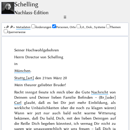
Schelling
Nachlass-Edition
☰
🔎︎
🔎︎
Me­ta­da­ten
Änderungen
Personen, Orte
Lit., Dok., Systeme
Themen
Querverweise
Seiner Hochwohlgebohren
Herrn Director von Schelling
in
München
.
Stuttg˖[art]
den
21ten März 20
Mein theurer geliebter Bruder!
Recht innigst freute ich mich über die Gute
Nachricht
von
Deinem und Deiner lieben Familie Befinden – (Br˖[uder]
Carl
glaubt, daß es bei Dir jezt mehr Einbildung, als
wirkliche Unbäslichkeiten über die noch zu klagen wären)
Wann wir jezt nur auch bald recht warme Witterung
bekämen, daß Du bald, Dich, mit den lieben Deinigen auf
die Reiße Dich begeben könntest, ich vermag Dir nicht zu
sagen wie unaussprechlich wir uns freuen – laß Dich ja