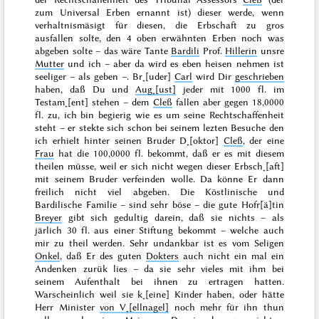
zum Universal Erben ernannt ist) dieser werde, wenn
verhaltnismäsigt für diesen, die Erbschaft zu gros
ausfallen solte, den 4 oben erwähnten Erben noch was
abgeben solte – das wäre Tante
Bardili
Prof.
Hillerin
unsre
Mutter
und ich – aber da wird es eben heisen nehmen ist
seeliger – als geben –. Br˖[uder]
Carl
wird Dir
geschrieben
haben, daß Du und
Aug˖[ust]
jeder mit 1000 fl. im
Testam˖[ent] stehen – dem
Cleß
fallen aber gegen 18,0000
fl. zu, ich bin begierig wie es um seine Rechtschaffenheit
steht – er stekte sich schon bei seinem lezten Besuche den
ich erhielt hinter seinen Bruder D˖[oktor]
Cleß
, der eine
Frau
hat die 100,0000
fl. bekommt, daß er es mit diesem
theilen müsse, weil er sich nicht wegen dieser Erbsch˖[aft]
mit seinem Bruder verfeinden wolle. Da könne Er dann
freilich nicht viel abgeben. Die Köstlinische und
Bardilische Familie – sind sehr böse – die gute Hofr[ä]tin
Breyer
gibt sich gedultig darein, daß sie nichts – als
järlich 30 fl. aus einer Stiftung bekommt – welche auch
mir zu theil werden.
Sehr undankbar ist es vom Seligen
Onkel
, daß Er des guten
Dokters
auch nicht ein mal ein
Andenken zurük lies – da sie sehr vieles mit ihm bei
seinem Aufenthalt bei ihnen zu ertragen hatten.
Warscheinlich weil sie k˖[eine] Kinder haben, oder hätte
Herr Minister
von V˖[ellnagel]
noch mehr für ihn thun