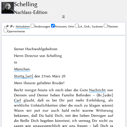
Schelling
Nachlass-Edition
☰
🔎︎
🔎︎
Me­ta­da­ten
Änderungen
Personen, Orte
Lit., Dok., Systeme
Themen
Querverweise
Seiner Hochwohlgebohren
Herrn Director von Schelling
in
München
.
Stuttg˖[art]
den
21ten März 20
Mein theurer geliebter Bruder!
Recht innigst freute ich mich über die Gute
Nachricht
von
Deinem und Deiner lieben Familie Befinden – (Br˖[uder]
Carl
glaubt, daß es bei Dir jezt mehr Einbildung, als
wirkliche Unbäslichkeiten über die noch zu klagen wären)
Wann wir jezt nur auch bald recht warme Witterung
bekämen, daß Du bald, Dich, mit den lieben Deinigen auf
die Reiße Dich begeben könntest, ich vermag Dir nicht zu
sagen wie unaussprechlich wir uns freuen – laß Dich ja