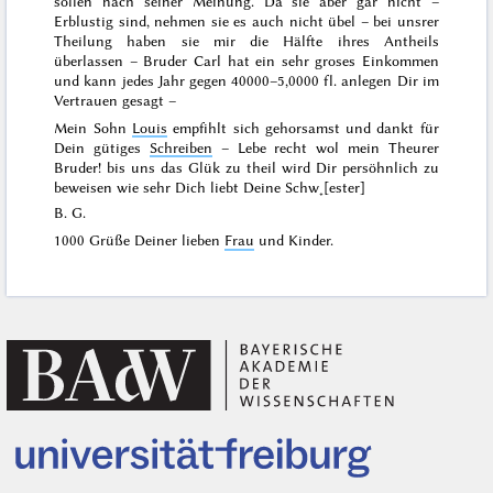
sollen nach seiner Meinung. Da sie aber gar nicht –
Erblustig sind, nehmen sie es auch nicht übel – bei unsrer
Theilung haben sie mir die Hälfte ihres Antheils
überlassen – Bruder Carl hat ein sehr groses Einkommen
und kann jedes Jahr gegen
40000–
5,0000 fl. anlegen
Dir im
Vertrauen gesagt
–
Mein Sohn
Louis
empfihlt sich gehorsamst und dankt für
Dein gütiges
Schreiben
– Lebe recht wol mein Theurer
Bruder! bis uns das Glük zu theil wird Dir persöhnlich zu
beweisen wie sehr Dich liebt Deine Schw˖[ester]
B. G.
1000 Grüße Deiner lieben
Frau
und Kinder.