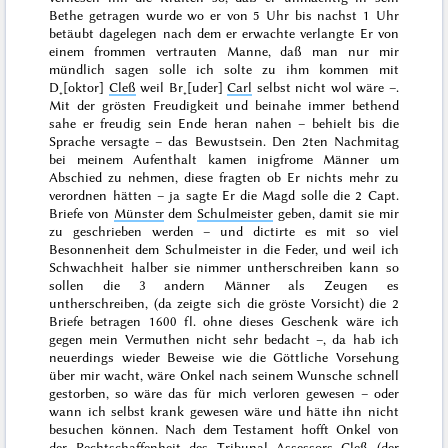
Bethe getragen wurde wo er von 5 Uhr bis nachst 1 Uhr
betäubt dagelegen nach dem er erwachte verlangte Er von
einem frommen vertrauten Manne, daß man nur
mir
mündlich sagen solle ich solte zu ihm kommen mit
D˖[oktor]
Cleß
weil Br˖[uder]
Carl
selbst nicht wol wäre –.
Mit der grösten Freudigkeit und beinahe immer bethend
sahe er freudig sein Ende heran nahen – behielt bis die
Sprache versagte – das Bewustsein. Den 2ten Nachmitag
bei meinem Aufenthalt kamen inigfrome Männer um
Abschied zu nehmen, diese fragten ob Er nichts mehr zu
verordnen hätten – ja sagte Er die Magd solle die 2 Capt.
Briefe von
Münster
dem
Schulmeister
geben, damit sie
mir
zu geschrieben werden – und dictirte es mit so viel
Besonnenheit dem Schulmeister in die Feder, und weil ich
Schwachheit halber sie nimmer untherschreiben kann so
sollen die 3 andern Männer als Zeugen es
untherschreiben, (da zeigte sich die gröste Vorsicht) die 2
Briefe betragen 1600 fl. ohne dieses Geschenk wäre ich
gegen
mein Vermuthen
nicht sehr bedacht –, da hab ich
neuerdings wieder Beweise wie die Göttliche Vorsehung
über mir wacht, wäre Onkel nach seinem Wunsche schnell
gestorben, so wäre das für mich verloren gewesen – oder
wann ich selbst krank gewesen wäre und hätte ihn nicht
besuchen können. Nach dem Testament hofft Onkel von
der Rechtschaffenheit des Tribunal Assessors
Cleß
(der