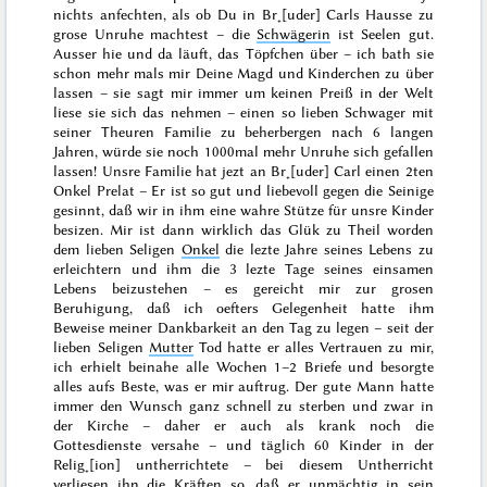
nichts anfechten, als ob Du in Br˖[uder] Carls Hausse zu
grose Unruhe machtest – die
Schwägerin
ist Seelen gut.
Ausser hie und da läuft, das Töpfchen über – ich bath sie
schon mehr mals mir Deine Magd und Kinderchen zu über
lassen – sie sagt mir immer um keinen Preiß in der Welt
liese sie sich das
nehmen – einen so lieben Schwager mit
seiner Theuren Familie zu beherbergen nach 6 langen
Jahren, würde sie noch 1000mal mehr Unruhe sich gefallen
lassen! Unsre Familie hat jezt an Br˖[uder] Carl einen 2ten
Onkel Prelat – Er ist so gut und liebevoll gegen die Seinige
gesinnt, daß wir in ihm eine wahre Stütze für unsre Kinder
besizen. Mir ist dann wirklich das Glük zu Theil worden
dem lieben Seligen
Onkel
die lezte Jahre seines Lebens zu
erleichtern und ihm die 3 lezte Tage seines einsamen
Lebens beizustehen – es gereicht mir zur grosen
Beruhigung, daß ich oefters Gelegenheit hatte ihm
Beweise meiner Dankbarkeit an den Tag zu legen – seit der
lieben Seligen
Mutter
Tod
hatte er alles Vertrauen zu mir,
ich erhielt beinahe alle Wochen 1–2 Briefe und besorgte
alles aufs Beste, was er mir auftrug. Der gute Mann hatte
immer den Wunsch ganz schnell zu sterben und zwar in
der Kirche – daher er auch als krank noch die
Gottesdienste versahe – und täglich 60 Kinder in der
Relig˖[ion] untherrichtete – bei diesem Untherricht
verliesen ihn die Kräften so, daß er unmächtig in sein