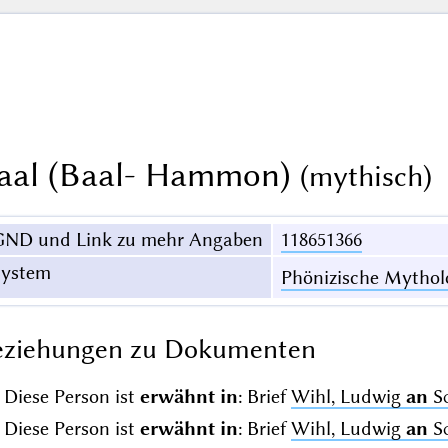
aal (Baal- Hammon)
(mythisch)
GND und Link zu mehr Angaben
118651366
System
Phönizische Mythol
eziehungen zu Dokumenten
Diese Person ist
erwähnt in
: Brief
Wihl, Ludwig
an
S
Diese Person ist
erwähnt in
: Brief
Wihl, Ludwig
an
S