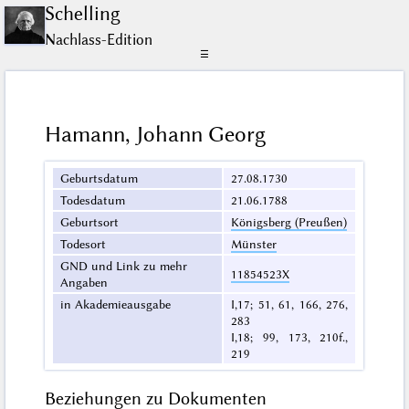
Schelling
Nachlass-Edition
☰
Hamann, Johann Georg
Geburtsdatum
27.08.1730
Todesdatum
21.06.1788
Geburtsort
Königsberg (Preußen)
Todesort
Münster
GND und Link zu mehr
11854523X
Angaben
in Akademieausgabe
I,17; 51, 61, 166, 276,
283
I,18; 99, 173, 210f.,
219
Beziehungen zu Dokumenten