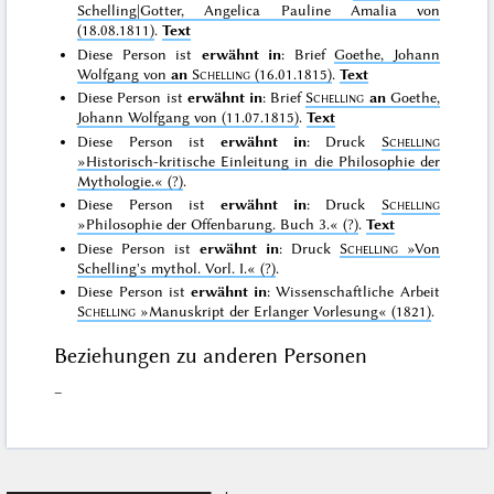
Schelling|Gotter, Angelica Pauline Amalia von
(18.08.1811)
.
Text
Diese Person ist
erwähnt in
: Brief
Goethe, Johann
Wolfgang von
an
Schelling
(16.01.1815)
.
Text
Diese Person ist
erwähnt in
: Brief
Schelling
an
Goethe,
Johann Wolfgang von (11.07.1815)
.
Text
Diese Person ist
erwähnt in
: Druck
Schelling
»Historisch-kritische Einleitung in die Philosophie der
Mythologie.«
(?)
.
Diese Person ist
erwähnt in
: Druck
Schelling
»Philosophie der Offenbarung. Buch 3.«
(?)
.
Text
Diese Person ist
erwähnt in
: Druck
Schelling
»Von
Schelling's mythol. Vorl. I.«
(?)
.
Diese Person ist
erwähnt in
: Wissenschaftliche Arbeit
Schelling
»Manuskript der Erlanger Vorlesung«
(1821)
.
Beziehungen zu anderen Personen
–