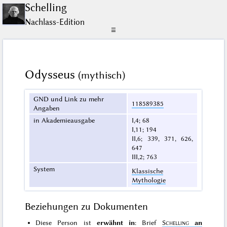
Schelling
Nachlass-Edition
☰
Odysseus
(mythisch)
GND und Link zu mehr
118589385
Angaben
in Akademieausgabe
I,4; 68
I,11; 194
II,6; 339, 371, 626,
647
III,2; 763
System
Klassische
Mythologie
Beziehungen zu Dokumenten
Diese Person ist
erwähnt in
: Brief
Schelling
an