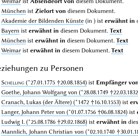
Weimar
ist
Absendeort von
diesem Dokument.
München
ist
Zielort von
diesem Dokument.
Akademie der Bildenden Künste
(in
) ist
erwähnt in
Bayern
ist
erwähnt in
diesem Dokument.
Text
München
ist
erwähnt in
diesem Dokument.
Text
Weimar
ist
erwähnt in
diesem Dokument.
Text
ziehungen zu Personen
Schelling
(*27.01.1775 †20.08.1854)
ist
Empfänger vo
Goethe, Johann Wolfgang von (*28.08.1749 †22.03.1832
Cranach, Lukas (der Ältere) (*1472 †16.10.1553)
ist
er
Langer, Johann Peter von (*01.07.1756 †06.08.1824)
ist
Ludwig I. (*25.08.1786 †29.02.1868)
ist
erwähnt in
die
Mannlich, Johann Christian von (*02.10.1740 †30.01.1