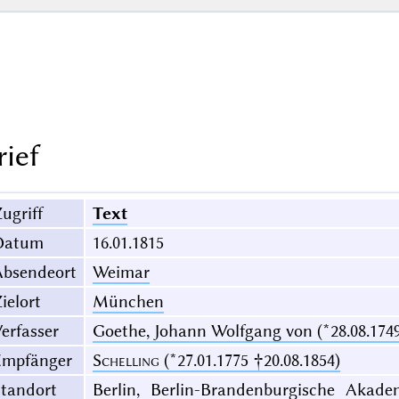
rief
ugriff
Text
Datum
16.01.1815
Absendeort
Weimar
ielort
München
erfasser
Goethe, Johann Wolfgang von (*28.08.1749
Empfänger
Schelling
(*27.01.1775 †20.08.1854)
Standort
Berlin, Berlin-Brandenburgische Akade