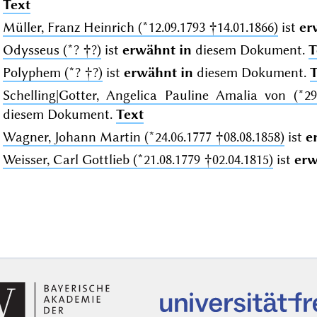
Text
Müller, Franz Heinrich (*12.09.1793 †14.01.1866)
ist
er
Odysseus (*? †?)
ist
erwähnt in
diesem Dokument.
T
Polyphem (*? †?)
ist
erwähnt in
diesem Dokument.
T
Schelling|Gotter, Angelica Pauline Amalia von (*29
diesem Dokument.
Text
Wagner, Johann Martin (*24.06.1777 †08.08.1858)
ist
e
Weisser, Carl Gottlieb (*21.08.1779 †02.04.1815)
ist
erw