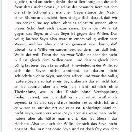
s˖[elbst] und an nichts denkt, der stillen Innigkeit, die sich
freut ihres nicht
Seyns
. Ja selbst der besondre Reiz mit dem
die stille Schöhnheit mancher Gegenstände der Natur,
einer Blume uns anzieht, beruht eigentlich darauf, daß wir
uns denken, sie sey schön, ohne es selbst zu wissen, ohne
dieser Schönheit sich anzumassen. Denn der Wille ist
gegen das Seyn, und das Seyn ist gegen den Willen. Das
völlig lautere Seyn also wäre in einem völlig willenlosen
Wesen, welches aber nicht so gemeynt seyn kann, daß
überall kein Wille vorhanden sey, sondern nur daß kein
Wille, der will. Denn das, so zwar Wille ist aber der nicht
will ist gleich dem Willenlosen, und darum gleich dem
völlig lauteren Seyn ja es selbst. Hinwiederum der Wille, so
sich des Seyns nicht annimmt, ist darum nicht
schlechthin ohne Seyn, sondern selber, und zwar das völlig
lautere Seyn also hat er ein Seyn, aber als das er nicht hat;
er ist seyend, aber als wär’ ers nicht, nämlich ohne
Theilnahme, wie in der Einfalt ohne Verdoppelung
(
reduplicative
), nämlich daß er sich selbst wüßte als
seyend. Er ist also seyend nur insofern er es nicht ist, und
er würde es, auf die Art die er es ist, unbedingt nämlich,
nicht seyn, wenn ers wäre. Seyn aber als wäre man nicht,
haben aber als hätte man nicht, das ist überall das
Höchste. Also ist auch der Wille, der sich das Seyn nicht
anzieht, darum nicht ohne Seyn und ist doch frey von dem