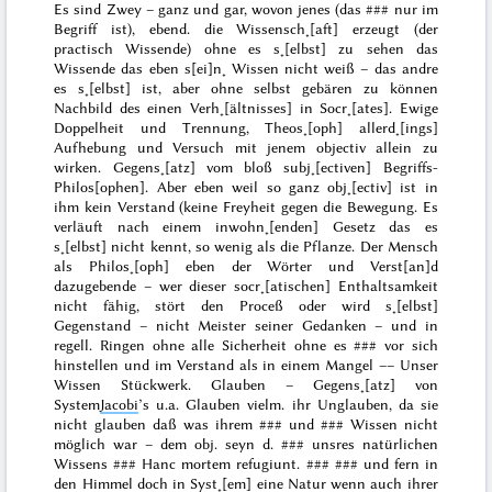
Es sind
Zwey
– ganz und gar, wovon jenes (das
###
nur im
Begriff ist), ebend. die Wissensch˖[aft] erzeugt (der
practisch Wissende) ohne es s˖[elbst] zu sehen das
Wissende das eben s[ei]n˖ Wissen nicht weiß – das andre
es s˖[elbst] ist, aber ohne selbst gebären zu können
Nachbild des einen Verh˖[ältnisses] in Socr˖[ates]. Ewige
Doppelheit und Trennung, Theos˖[oph] allerd˖[ings]
Aufhebung und Versuch mit jenem objectiv allein zu
wirken. Gegens˖[atz] vom bloß subj˖[ectiven] Begriffs-
Philos[ophen]. Aber eben weil so ganz obj˖[ectiv] ist in
ihm kein Verstand (keine Freyheit gegen die Bewegung. Es
verläuft nach einem inwohn˖[enden] Gesetz das es
s˖[elbst] nicht kennt, so wenig als die Pflanze. Der Mensch
als Philos˖[oph] eben der Wörter
und Verst[an]d
dazugebende – wer dieser socr˖[atischen] Enthaltsamkeit
nicht fähig, stört den
Proceß
oder wird s˖[elbst]
Gegenstand – nicht Meister seiner Gedanken – und in
regell.
Ringen
ohne alle Sicherheit ohne es
###
vor sich
hinstellen und im Verstand als in einem Mangel ––
Unser
Wissen Stückwerk
. Glauben – Gegens˖[atz] von
System
Jacobi
’s u.a. Glauben vielm. ihr Unglauben, da sie
nicht glauben daß was
ihrem
###
und
###
Wissen nicht
möglich war – dem obj. seyn d.
###
unsres natürlichen
Wissens
###
Hanc mortem refugiunt.
### ###
und fern in
den Himmel
doch in Syst˖[em] eine Natur wenn auch ihrer