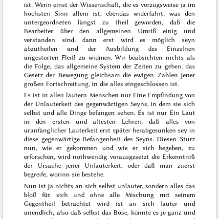
ist. Wenn einst der Wissenschaft, die es vorzugsweise ja im
höchsten Sinn allein ist, ebendas widerfährt, was den
untergeordneten längst zu theil geworden, daß die
Bearbeiter über den allgemeinen Umriß einig und
verstanden sind, dann erst wird es möglich seyn
abzutheilen und der Ausbildung des Einzelnen
ungestörten Fleiß zu widmen.
Wir
beabsichten nichts als
die
Folge
, das allgemeine System der Zeiten zu geben, das
Gesetz
der Bewegung gleichsam die ewigen Zahlen jener
großen Fortschreitung, in die alles eingeschlossen ist.
Es ist in allen lautern Menschen nur Eine
Empfindung
von
der Unlauterkeit des gegenwärtigen Seyns, in dem sie sich
selbst und alle Dinge befangen sehen. Es ist nur Ein Laut
in den ersten und ältesten Lehren, daß alles von
uranfänglicher Lauterkeit erst später herabgesunken sey in
diese gegenwärtige Befangenheit des Seyns. Diesen Sturz
nun, wie er gekommen und wie er sich begeben, zu
erforschen, wird nothwendig vorausgesetzt die Erkenntniß
der Ursache jener Unlauterkeit, oder daß man zuerst
begreife, worinn sie bestehe.
Nun ist ja nichts an sich selbst unlauter, sondern alles das
bloß für sich und ohne alle Mischung mit seinem
Gegentheil betrachtet wird ist an sich lauter und
unendlich, also daß selbst das Böse, könnte es je ganz und