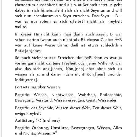
ebendarum ausschließt und als s. außer sich setzt. A geht
dabey in sich hinein, sieht sich
als
nicht Seyn an und will
sich
nun
ebendarum ein Seyn zuziehen.
Das
Seyn – B –
war es nur sofern es sich s˖[elbst] nicht
als
Freyheit
wollte.
In dieser Hinsicht kann man
dann
auch sagen, B war
schon darinn (wenn auch nicht als B), ebenso C, aber A=B
war auf keine Weise drinn, dieß ist etwas schlechthin
Entst[an]dnes.
So noch vielmehr
###
Erreichen des A=B denn es war ja
vorher gar nicht da. Jene Freyheit oder jener Wille =A war
also das sich anz˖[iehen] Kön˖[nen] aber ohne sich zu
wissen
als s.
und daher =dem nicht Kön˖[nen] und der
Indiff[erenz].
Fortsetzung über Wissen
Begriffe: Wissen, Nichtwissen, Wahrheit, Philosophie,
Bewegung, Verstand, Wissen erzeugen, Geist, Wissendes
Begriffe: das Seyende, Wissen dieser Welt, Zeit dieser Welt,
ewige Freyheit
Auflistung 1-5 (mehrere)
Begriffe: Ordnung, Umstürze, Bewegungen, Wissen, Alles
0
und Nichts, Wissen, A