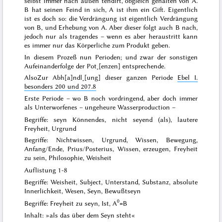
selbst immer nach außen tendirt, obgleich gehalten von A.
B hat seinen Feind in sich, A ist ihm ein Gift. Eigentlich
ist es doch so: die Verdrängung ist eigentlich Verdrängung
von B, und Erhebung von A. Aber dieser folgt auch B nach,
jedoch nur als tragendes – wenn es aber heraustritt kann
es immer nur das Körperliche zum Produkt geben.
In diesem Prozeß nun Perioden; und zwar der sonstigen
Aufeinanderfolge der Pot˖[enzen] entsprechende.
Also
Zur Abh[a]ndl˖[ung] dieser ganzen Periode
Ebel I.
besonders 200 und 207.8
Erste Periode
– wo B noch vordringend, aber doch immer
als Unterworfenes – ungeheure Wasserproduction –
Begriffe: seyn Könnendes, nicht seyend (als), lautere
Freyheit, Urgrund
Begriffe: Nichtwissen, Urgrund, Wissen, Bewegung,
Anfang/Ende, Prius/Posterius, Wissen, erzeugen, Freyheit
zu sein, Philosophie, Weisheit
Auflistung 1-8
Begriffe: Weisheit, Subject, Unterstand, Substanz, absolute
Innerlichkeit, Wesen, Seyn, Bewußtseyn
0
Begriffe: Freyheit zu seyn, Ist, A
=B
Inhalt: »als das über dem Seyn steht«