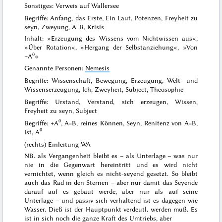
Sonstiges: Verweis auf Wallersee
Begriffe: Anfang, das Erste, Ein Laut, Potenzen, Freyheit zu
seyn, Zweyung, A=B, Krisis
Inhalt: »Erzeugung des Wissens vom Nichtwissen aus«,
»
Über Rotation
«, »
Hergang der Selbstanziehung
«, »
Von
0
+A
«
Genannte Personen:
Nemesis
Begriffe: Wissenschaft, Bewegung, Erzeugung, Welt- und
Wissenserzeugung, Ich, Zweyheit, Subject, Theosophie
Begriffe: Urstand, Verstand, sich erzeugen, Wissen,
Freyheit zu seyn, Subject
0
Begriffe: +A
, A=B, reines Können, Seyn, Renitenz von A=B,
0
Ist, A
(rechts) Einleitung WA
NB. als
Vergangenheit
bleibt es – als Unterlage – was nur
nie in die Gegenwart hereintritt und es wird nicht
vernichtet, wenn gleich es nicht-
seyend
gesetzt. So bleibt
auch das Rad in den Sternen – aber nur damit das Seyende
darauf auf es gebaut werde, aber nur als auf seine
Unterlage – und passiv sich verhaltend ist es dagegen wie
Wasser. Dieß ist der Hauptpunkt verdeutl. werden muß. Es
ist in sich noch die ganze Kraft des Umtriebs, aber