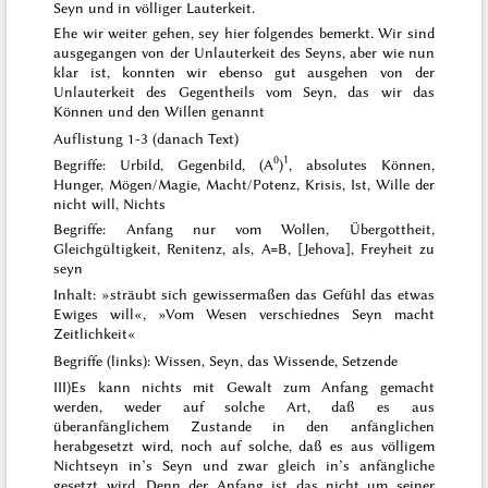
Seyn und in völliger Lauterkeit.
Ehe wir weiter gehen, sey hier folgendes bemerkt. Wir sind
ausgegangen von der Unlauterkeit des Seyns, aber wie nun
klar ist, konnten wir ebenso gut ausgehen von der
Unlauterkeit des Gegentheils vom Seyn, das wir das
Können und den Willen genannt
Auflistung 1-3 (danach Text)
0
1
Begriffe: Urbild, Gegenbild, (A
)
, absolutes Können,
Hunger, Mögen/Magie, Macht/Potenz, Krisis, Ist, Wille der
nicht will, Nichts
Begriffe: Anfang nur vom Wollen, Übergottheit,
Gleichgültigkeit, Renitenz, als, A=B, [Jehova], Freyheit zu
seyn
Inhalt: »sträubt sich gewissermaßen das Gefühl das etwas
Ewiges will«, »Vom Wesen verschiednes Seyn macht
Zeitlichkeit«
Begriffe (links): Wissen, Seyn, das Wissende, Setzende
III)
Es kann nichts mit Gewalt zum Anfang gemacht
werden, weder auf solche Art, daß es aus
überanfänglichem Zustande in den anfänglichen
herabgesetzt wird, noch auf solche, daß es aus völligem
Nichtseyn in’s Seyn und zwar gleich in’s anfängliche
gesetzt wird. Denn der Anfang ist das nicht um seiner