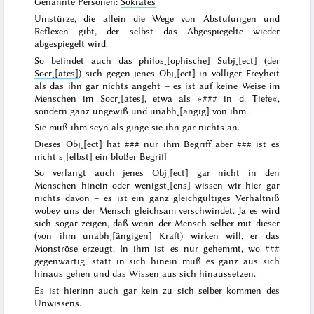
Genannte Personen:
Sokrates
Umstürze, die allein die Wege von Abstufungen und
Reflexen gibt, der selbst das Abgespiegelte wieder
abgespiegelt wird.
So befindet auch das philos˖[ophische] Subj˖[ect] (der
Socr˖[ates]
) sich gegen jenes Obj˖[ect] in völliger Freyheit
als das ihn gar nichts angeht – es ist auf keine Weise
im
Menschen im Socr˖[ates], etwa als »
###
in d. Tiefe«,
sondern ganz ungewiß und unabh˖[ängig] von ihm.
Sie muß ihm seyn als ginge sie ihn gar nichts an.
Dieses Obj˖[ect] hat
###
nur ihm Begriff aber
###
ist es
nicht s˖[elbst] ein bloßer Begriff
So verlangt auch jenes Obj˖[ect] gar nicht in den
Menschen hinein oder wenigst˖[ens] wissen wir
hier
gar
nichts davon – es ist ein ganz gleichgültiges
Verhältniß
wobey uns der Mensch gleichsam verschwindet. Ja es wird
sich sogar zeigen, daß wenn der Mensch selber mit dieser
(von ihm unabh˖[ängigen] Kraft) wirken will, er das
Monströse erzeugt.
In ihm
ist es nur gehemmt, wo
###
gegenwärtig, statt in sich hinein muß es ganz aus sich
hinaus gehen und das Wissen aus sich hinaussetzen.
Es ist hierinn auch gar kein zu sich selber kommen des
Unwissens.