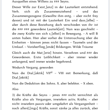
Ausquellen eines Willens zu
###
Seyns.
Dieser Wille zur Exist˖[enz]
in
der Lauterkeit entstehend.
Verh. sich als Zusammenziehend – und das
Zusammengezogene (Gewollte ihm entg. – aber nicht frey
davon) und ist mit der Lauterkeit Ein und dass˖[elbe] –
aber durch diese Beziehung doch verschieden von ihr ist
die
### ###
gewordene Lauterk[eit]. Nun was geschieht –
die zwey Kräfte von sich s˖[elbst] in Bewegung. – A will B
unten haben. Hier aber vorher die Untersuchung über die
Einheiten – können jenes nicht fassen – Taumeln und der
Umlauf. – Vorüberflieg˖[ende] Bildungen. Wilde Träume
Gleich auch die Mat˖[erie] hinein. Verzehren und
###
des
Gewordenen. Erste Leiblichkeit – aber immer wieder
anfangend, weil immer wieder begehrend.
Wodurch Vergang. geworden
a)
Nun die Dial˖[ektik] VII
– VIII mit Bemerkung, daß
Dial˖[ektik]
Nun die Deduktion des Sohns. X. aber belebter. – X oben.
Also
3) die Kräfte des Seyns – jenes
###
nicht vernichtet als
Kräfte
also als Vergangen, inwiefern activ, Kräfte; – aber
nicht inwiefern passiv oder umgekehrt als Vergangenheit –
noch allerd˖[ings] Kräfte, sonst sänke ja alles zurück, aber