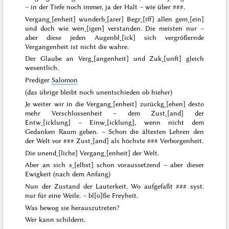
– in der Tiefe noch immer, ja der Halt – wie über
###
.
Vergang˖[enheit] wunderb˖[arer] Begr˖[iff] allen gem˖[ein]
und doch wie wen˖[igen] verstanden. Die meisten nur –
aber diese jeden Augenbl˖[ick] sich vergrößernde
Vergangenheit ist nicht die wahre.
Der Glaube an Verg˖[angenheit] und Zuk˖[unft] gleich
wesentlich.
Prediger
Salomon
(das übrige bleibt noch unentschieden ob
hieher
)
Je weiter wir in die Vergang˖[enheit] zurückg˖[ehen] desto
mehr Verschlossenheit – dem Zust˖[and] der
Entw˖[icklung] – Einw˖[icklung], wenn nicht dem
Gedanken Raum geben. – Schon die ältesten Lehren den
der Welt vor
###
Zust˖[and] als höchste
###
Verborgenheit.
Die
unend˖[liche]
Vergang˖[enheit] der Welt.
Aber
an sich s˖[elbst] schon
voraussetzend – aber dieser
Ewigkeit (nach dem Anfang)
Nun der Zustand der Lauterkeit. Wo aufgefaßt
###
syst.
nur für eine Weile. – bl[o]ße
Freyheit.
Was bewog sie herauszutreten?
Wer kann schildern.