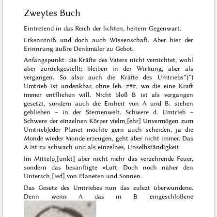
Zweytes Buch
Eintretend in das Reich der lichten, heitern Gegenwart.
Erkenntniß und doch auch Wissenschaft. Aber hier der
Erinnrung äußre Denkmäler zu Gebot.
Anfangspunkt: die Kräfte des Vaters nicht vernichtet, wohl
aber zurückgestellt; bleiben in der Wirkung, aber als
vergangen. So also auch die Kräfte des Umtriebs*)
*)
Umtrieb ist undenkbar, ohne leb.
###
, wo die eine Kraft
immer entfliehen will. Nicht bloß B ist als vergangen
gesetzt, sondern auch die Einheit von A und B.
stehen
geblieben – in der Sternenwelt. Schwere d. Umtrieb –
Schwere der einzelnen Körper vielm˖[ehr] Unvermögen zum
Umtrieb
Jeder Planet möchte gern auch
scheiden
, ja die
Monde wieder Monde erzeugen, geht aber nicht immer. Das
A ist zu schwach und als einzelnes
, Unselbständigkeit
Im Mittelp˖[unkt] aber nicht mehr das verzehrende Feuer,
sondern das besänftigte =Luft. Doch noch näher den
Untersch˖[ied] von Planeten und Sonnen.
Das Gesetz des Umtriebes nun das zulezt überwundene.
Denn wenn A das in B eingeschloßene