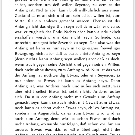
selbst, sondern um deß willen Seyende, zu dem es der
Anfang ist. Nichts aber kann bloß willkührlich aus einem
Zustand da es an sich und um sein selbst willen ist, zum
Mittel für ein anderes gemacht werden. Ebenso ist der
Anfang nicht das eigentlich seyn soll denn wär’ er dieß so
wär’ er zugleich das Ende. Nichts aber kann ausdrücklich
erschaffen werden, um das nicht seyn Sollende, das
unrechte, uneigentliche Seyende zu seyn. Das also was der
Anfang ist kann es nur seyn in Folge eigner freywilliger
Bewegung, nicht aber daß es beabsichtete Anfang zu seyn
(denn nichts kann Anfang seyn wollen) aber daß es doch,
wenn auch gegen seine Absicht und gegen seinen Willen,
doch nicht ohne diesen, zum Anfang wird. Nun ist das was
der Anfang ist nothwendig Etwas, oder ein Seyendes, ja
nur sofern es Etwas ist kann es Anfang seyn. Denn
Anfang ist, was Anderes nach und außer sich setzt; was
aber nicht selbst Etwas ist, setzt nichts Anderes außer
sich. Da nun der Anfang nicht mit Gewalt zum Anfang
gemacht seyn kann, so auch nicht mit Gewalt zum Etwas,
noch kann es schon vorher Etwas seyn, eh’ es Anfang ist,
sondern im Augenblick, da es zum Etwas wird wird es
auch zum Anfang, denn wär’ es schon Etwas und doch
nicht Anfang, wo würde nur folgen, daß schon vor ihm ein
anderes Etwas war, d.h. es wäre überhaupt nicht der
Anfang. Ist aber der Anfang nicht mit Gewalt zum Etwas