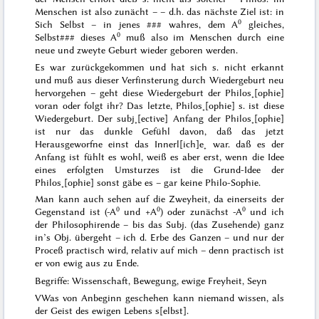
Menschen ist also zunächt –
– d.h. das nächste Ziel ist: in
0
Sich Selbst – in jenes
###
wahres, dem A
gleiches,
0
Selbst
###
dieses A
muß also im Menschen durch eine
neue und zweyte Geburt wieder geboren werden.
Es war zurückgekommen und hat sich s. nicht erkannt
und muß aus dieser Verfinsterung durch Wiedergeburt neu
hervorgehen
– geht diese Wiedergeburt der Philos˖[ophie]
voran oder folgt ihr? Das letzte, Philos˖[ophie] s. ist diese
Wiedergeburt. Der subj˖[ective] Anfang der Philos˖[ophie]
ist nur das dunkle Gefühl davon, daß das jetzt
Herausgeworfne einst das Innerl[ich]e˖ war. daß es der
Anfang ist fühlt es wohl, weiß es aber erst, wenn
die Idee
eines erfolgten Umsturzes ist die Grund-Idee der
Philos˖[ophie]
sonst gäbe es – gar keine Philo-Sophie.
Man kann auch sehen auf
die
Zweyheit, da einerseits der
0
0
0
Gegenstand
ist (-A
und +A
) oder zunächst -A
und
ich
der Philosophirende – bis das Subj. (das Zusehende) ganz
in’s Obj. übergeht –
ich
d. Erbe des Ganzen – und nur der
Proceß practisch wird,
relativ auf mich
– denn practisch ist
er von ewig aus zu Ende.
Begriffe: Wissenschaft, Bewegung, ewige Freyheit, Seyn
V
Was von Anbeginn geschehen kann niemand wissen, als
der Geist des ewigen Lebens s[elbst].