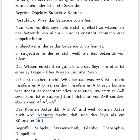
zu machen,
oder
ist er ein Seyendes
Begriffe: Objektiv, Subjektiv, Können
Postulat: d. Wiss. das Setzende von allem.
Nun kann es dieß seyn, ohne sich s˖[elbst] zu wissen als
das Setzende von allem – und es entsteht demnach eine
doppelte Reihe
a. objective, in der es das Setzende von allem ist.
b. subjective in der es sich weiß
als
das Setzende von
allem.
Das Wissen entsteht so gut als wie das Seyn – und es ist
einerley Frage – Über Wissen und über Seyn.
###
erst machen: nicht A=B aber
das was
A=B ist – nicht
insofern es A=B ist, sondern insofern es A=B
seyn konnte
war über alles oder statt alles. Also auch inwiefern es A=B
seyn kann ist es
suppos˖[itum]
nicht nur von A=B sondern
2
3
0
ebenso von A
A
, +A
.
2
Das
Können
=
Actus
d.h. A=B=A
und weil Können=Actus
3
auch =A
.
Nemesis
macht, daß sich das
Seyn
als ein
Können erfährt.
Begriffe: Subjekt, Wissenschaft, Glaube, Theosophie,
Doppelheit