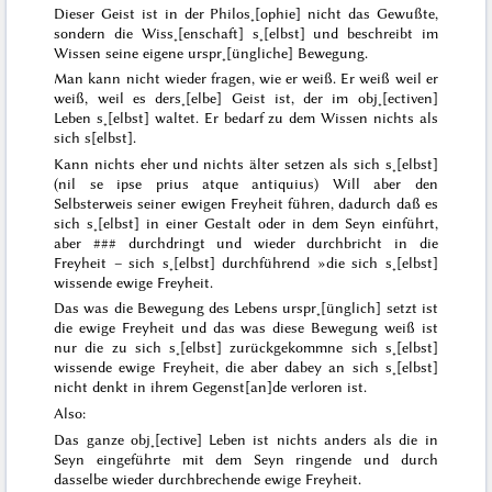
Dieser Geist ist in der Philos˖[ophie] nicht das Gewußte,
sondern die Wiss˖[enschaft] s˖[elbst] und beschreibt im
Wissen seine eigene urspr˖[üngliche] Bewegung.
Man kann nicht wieder fragen,
wie
er weiß. Er weiß weil er
weiß, weil es ders˖[elbe] Geist ist, der im obj˖[ectiven]
Leben s˖[elbst] waltet. Er bedarf zu dem Wissen nichts als
sich s[elbst].
Kann nichts eher und nichts älter setzen als sich s˖[elbst]
(
nil se ipse prius atque antiquius
) Will aber den
Selbsterweis seiner ewigen Freyheit führen, dadurch daß es
sich s˖[elbst] in einer Gestalt oder in dem Seyn einführt,
aber
###
durchdringt und wieder durchbricht in die
Freyheit – sich s˖[elbst] durchführend »die sich s˖[elbst]
wissende ewige Freyheit.
Das was die Bewegung des Lebens
urspr˖[ünglich] setzt
ist
die ewige Freyheit und das was diese Bewegung
weiß
ist
nur die zu sich s˖[elbst] zurückgekommne sich s˖[elbst]
wissende ewige Freyheit, die aber dabey an sich s˖[elbst]
nicht denkt in ihrem Gegenst[an]de verloren ist.
Also:
Das ganze obj˖[ective] Leben ist nichts anders als die in
Seyn eingeführte mit dem Seyn ringende und durch
dasselbe wieder durchbrechende ewige Freyheit.