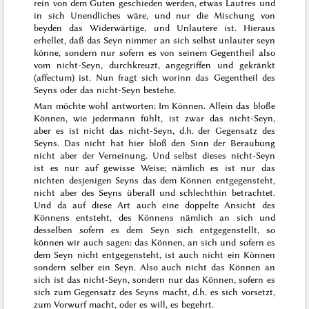
rein von dem Guten geschieden werden, etwas Lautres und
in sich Unendliches wäre, und nur die Mischung von
beyden das Widerwärtige, und Unlautere ist. Hieraus
erhellet, daß das Seyn nimmer an sich selbst unlauter seyn
könne, sondern nur sofern es von seinem Gegentheil also
vom
nicht
-Seyn, durchkreuzt, angegriffen und gekränkt
(
affectum
) ist. Nun fragt sich worinn das Gegentheil des
Seyns
oder das
nicht
-Seyn bestehe.
Man möchte wohl antworten: Im
Können
. Allein das bloße
Können, wie jedermann fühlt, ist zwar das nicht-
Seyn
,
aber es ist nicht das
nicht
-Seyn, d.h. der Gegensatz des
Seyns. Das nicht hat hier bloß den Sinn der Beraubung
nicht aber der Verneinung. Und selbst dieses nicht-
Seyn
ist es nur auf gewisse Weise; nämlich es ist nur das
nichten
desjenigen Seyns das dem Können entgegensteht,
nicht aber des Seyns überall und schlechthin betrachtet.
Und da auf diese Art auch eine doppelte Ansicht des
Könnens entsteht, des Könnens nämlich an sich
und
desselben sofern es dem Seyn sich entgegenstellt, so
können wir auch sagen: das Können, an sich und sofern es
dem Seyn nicht entgegensteht, ist auch nicht ein Können
sondern selber ein Seyn. Also auch nicht das Können an
sich ist das
nicht
-Seyn, sondern nur das Können, sofern es
sich zum Gegensatz des Seyns macht, d.h. es sich vorsetzt,
zum Vorwurf macht, oder es
will
, es begehrt.