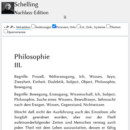
Schelling
Nachlass-Edition
☰
🔎︎
🔎︎
Me­ta­da­ten
Änderungen
Personen, Orte
Lit., Dok., Systeme
Themen
Querverweise
Philosophie
III.
Begriffe: Prozeß, Welterzeugung, Ich, Wissen, Seyn,
Zweyheit, Einheit, Dialektik, Subject, Object, Philosophie,
Bewegung
Begriffe: Bewegung, Erzeugung, Wissenschaft, Ich, Subject,
Philosophie, Suche eines Wissens, Bewußtseyn, Sehnsucht
nach dem Ewigen, Wissen, Gegenstand, Nichtwissen
III
nicht daß nicht der Ausführung auch des Einzelnen alle
Sorgfalt gewidmet worden, aber nur der Fleiß
aufeinanderfolgender Zeiten und Menschen vermag auch
jeden Theil mit dem Leben auszustatten, dessen er fähig