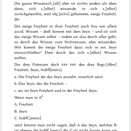
Die ganze Wissensch˖[aft] aber ist nichts anders als eben
diese, sich s˖[elbst] wissende, in sich s˖[elbst]
zurückgeworfne, weil obj˖[ectiv] gehemmte, ewige Freyheit,
die
Die ewige Freyheit in ihrer Freyheit auch frey von allem
accid.
Wissen – dieß kommt mit dem Seyn – und ist sich
das ewige Wissen selbst – indem sie also durch alles geht,
so durch das Wissen zum Nichtwissen, aber wissenden.
Wie kommt die ewige Freyheit dazu sich in ein Seyn
einzuschließen? Eben durch das sich s˖[elbst] Wissen
wollen.
Die drey Potenzen doch
### ###
den drey Begr˖[iffen]
Freyheit, Seyn, Indiff[erenz].
a. Die Freyheit die das Seyn anzieht, innerlich setzt
b. Das Seyn, das die Freyheit –
c. wo im Seyn Freyheit und
in
der Freyheit Seyn.
0
Wenn man in A
A. Freyheit
B. Seyn
C. Indiff˖[erenz]
setzt könnte man nicht sagen, daß A
das
Seyn, welches B
ist ebenso
die
Indiff˖[erenz] die
C
ist nicht fassen kann sie