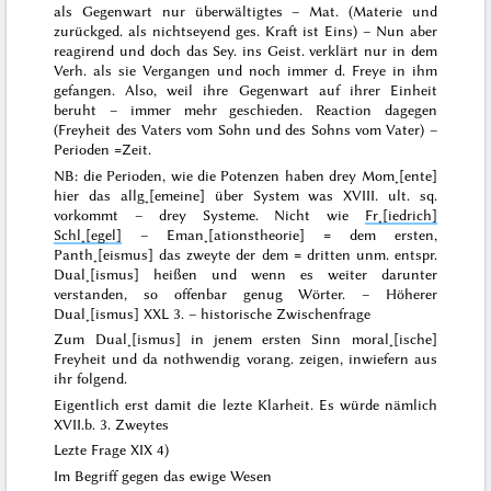
als Gegenwart nur überwältigtes – Mat. (Materie und
zurückged. als nichtseyend ges. Kraft ist Eins) – Nun aber
reagirend und doch das Sey. ins Geist. verklärt nur in
dem
Verh. als sie
Vergangen
und noch immer d. Freye in ihm
gefangen. Also, weil ihre Gegenwart auf ihrer Einheit
beruht – immer mehr geschieden. Reaction dagegen
(Freyheit des Vaters vom Sohn und des Sohns vom Vater) –
Perioden =Zeit.
NB: die Perioden, wie die Potenzen haben drey Mom˖[ente]
hier das allg˖[emeine] über System was XVIII. ult. sq.
vorkommt – drey Systeme. Nicht wie
Fr˖[iedrich]
Schl˖[egel]
– Eman˖[ationstheorie] = dem ersten,
Panth˖[eismus] das zweyte der dem = dritten
unm.
entspr.
Dual˖[ismus] heißen und wenn es weiter darunter
verstanden, so offenbar genug Wörter. – Höherer
Dual˖[ismus] XXL 3. – historische Zwischenfrage
Zum Dual˖[ismus] in jenem ersten Sinn moral˖[ische]
Freyheit und da nothwendig vorang. zeigen, inwiefern aus
ihr folgend.
Eigentlich erst damit die lezte Klarheit. Es würde nämlich
XVII.b. 3. Zweytes
Lezte Frage XIX 4)
Im Begriff gegen das ewige Wesen