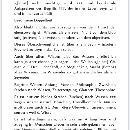
s˖[elbst] nicht mächtige – d.
### und kränkelnde
Aufspreizen
des Begriffs
###
, der immer
Leben
seyn will
und immer zurückfällt.
Besonnene Doppelheit
Also bleibt nichts wie auszugehen von dem Punct der
ebensowenig ein Wissen, als ein Seyn. Nicht von dem bloß
subj˖[ectiven] Nichtwissen, sondern von dem objectiven.
Dieses Überschwengliche ist über allem Seyn – insofern
Freyheit zu seyn – das Seyn selbst
Auch über
allem
Wissen, also das Wissen s˖[elbst]
Ich
kann ja aber ebenso gut sagen – das Wollen s˖[elbst] Cfr.
Mst. d. 9 Dec.
– der Stoff, die Möglichkeit, Macht (Potenz)
alles Wissens. Ein Wissendes so gut ein endliches als ein
Seyendes.
Begriffe: Wissen, Anfang, Mensch, Philosophie, Zweyheit,
Streben nach Wissen, Zeiterzeugung, Glauben, Theosophie
Es ist nur ein bloßes Streben (Suchen) nach Wissen
###
wegen unsrer natürl. Blindheit, Unvollkommenh.
###
so
groß dieser auch ist. Denn diese Überwindl. angenommen,
sondern weil d. Wissen
Es ist allerdings wahr, daß was im Anfang war und
ausging im Menschen wieder in sein Ende gekommen, aber
der Mensch erhört dieß s. nicht
als solcher
– Philos. im