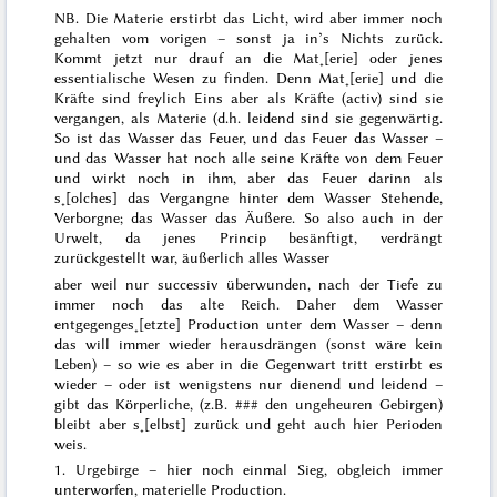
NB. Die Materie erstirbt das
Licht
, wird aber immer noch
gehalten vom vorigen – sonst ja in’s Nichts zurück.
Kommt jetzt nur drauf an die Mat˖[erie] oder jenes
essentialische Wesen zu finden. Denn Mat˖[erie] und die
Kräfte sind freylich Eins aber als
Kräfte
(activ) sind sie
vergangen, als
Materie
(d.h. leidend sind sie gegenwärtig.
So ist das Wasser das Feuer, und das Feuer das Wasser –
und das Wasser hat noch alle seine Kräfte von dem Feuer
und wirkt noch in ihm, aber das Feuer darinn als
s˖[olches] das Vergangne hinter dem Wasser Stehende,
Verborgne; das Wasser das Äußere. So also auch in der
Urwelt, da jenes Princip besänftigt, verdrängt
zurückgestellt war, äußerlich alles Wasser
aber weil nur successiv überwunden, nach der Tiefe zu
immer noch das alte Reich. Daher dem Wasser
entgegenges˖[etzte] Production unter dem Wasser – denn
das will immer wieder herausdrängen (sonst wäre kein
Leben) – so wie es aber in die Gegenwart tritt erstirbt es
wieder – oder ist wenigstens nur dienend und leidend –
gibt das Körperliche, (z.B.
###
den ungeheuren Gebirgen)
bleibt aber s˖[elbst] zurück und geht auch hier Perioden
weis.
1. Urgebirge – hier noch einmal Sieg, obgleich immer
unterworfen, materielle Production.