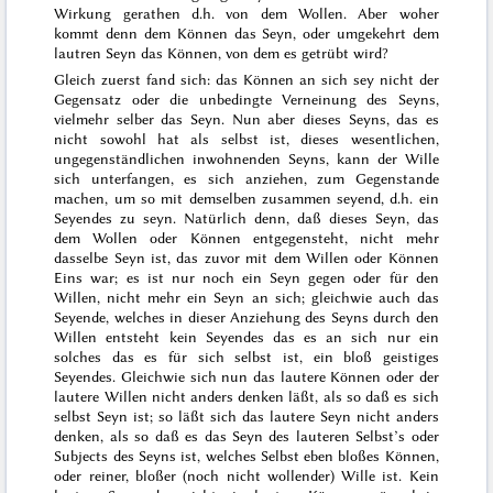
Wirkung gerathen d.h. von dem Wollen. Aber woher
kommt denn dem Können das Seyn, oder umgekehrt dem
lautren Seyn das Können, von dem es getrübt wird?
Gleich zuerst fand sich: das Können an sich sey nicht der
Gegensatz oder die unbedingte Verneinung des Seyns,
vielmehr selber das Seyn.
Nun aber
dieses Seyns, das es
nicht sowohl hat als selbst ist, dieses wesentlichen,
ungegenständlichen inwohnenden Seyns, kann der Wille
sich unterfangen, es sich anziehen, zum Gegenstande
machen, um so mit demselben zusammen seyend, d.h. ein
Seyendes zu seyn. Natürlich denn, daß dieses Seyn, das
dem Wollen oder Können entgegensteht, nicht mehr
dasselbe Seyn ist, das zuvor mit dem Willen oder Können
Eins war; es ist nur noch ein Seyn gegen oder für den
Willen, nicht mehr ein Seyn an sich; gleichwie auch das
Seyende,
welches in dieser Anziehung des Seyns durch den
Willen entsteht kein Seyendes das es an sich nur ein
solches das es für sich selbst ist, ein bloß geistiges
Seyendes. Gleichwie sich nun das lautere Können oder der
lautere Willen nicht anders denken läßt, als so daß es sich
selbst Seyn ist; so läßt sich das lautere Seyn nicht anders
denken, als so daß es das Seyn des lauteren Selbst’s oder
Subjects des Seyns ist, welches Selbst eben bloßes Können,
oder reiner, bloßer (noch nicht wollender) Wille ist. Kein