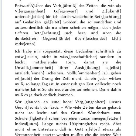
Entwurf.
A)
Uber das Verh˖[ältniß] der Zeiten, die wir als
V˖[ergangenheit] G˖[egenwart] und Z˖[ukunft]
untersch˖[eiden] bin ich durch wiederholte Betr˖[achtung]
auf Gedanken gel˖[eitet] worden, die so sonderbar und
außerordentlich sie manchen scheinen mögen, doch jeder
tieferen Betr˖[achtung] sich best. und über die
dunkelst[en] Gegenst˖[ände] überr˖[aschendes] Licht
verbr[eiten].
Ich habe mir vorgesetzt, diese Gedanken schriftlich zu
entw˖[ickeln] nicht in wiss˖[enschaftlicher] sondern in
leicht mittheilender Form, damit sie die
Unvollk˖[ommenheit] ihrer Ausb˖[ildung] s˖[elbst]
anzuerk˖[ennen] scheinen. Vollk˖[ommenheit] zu geben
erl˖[aubt] der Drang der Zeit nicht, da ein jeder wirken
muß, so lange Tag ist. In einer ruhigen Zeit vielleicht noch
manche Jahre. So sie
neue andre aufnehmen
. Denn dahin
muß es ja doch endlich kommen.
Wir glauben an eine hohe Verg˖[angenheit] unsres
Geschl˖[echts], der Erde. –
Wie
viele Zeiten
daran gebaut
;
nicht so leicht auf den Grund. Wunderbare
###
.
Schwier˖[igkeiten] schon bey einem zusammenges˖[etzten]
Individ[uum]. Lange nichts Ursprüngliches mehr. Aber
nicht ohne Entsetzen, daß in Gott s˖[elbst] etwas als
Vergangenheit gesetzt werden mußte, ehe die jetzige Welt