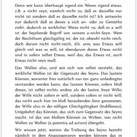
Denn wie kann überhaupt irgend ein Wesen irgend etwas,
z.B. a
nicht
seyn, nämlich nicht so, daß es dasselbe nur
nicht
ist
sondern daß es dasselbe
nicht
ist? Ich antworte:
nur dadurch daß es dieses a sich an- oder zu Gemüthe
zieht, dadurch es wirklicher Weise
nicht
=a; daß es a
will
ist der bejahende Begriff von seinem a-
nicht
-Seyn. Wem
der Reichthum gleichgültig ist, der ist, obwohl nicht
reich
,
doch darum nicht
nicht
-reich, d.h. arm; was Etwas will
gleich viel was es will, ist ebendarum dieses Etwas
nicht
und in sofern selbst Etwas, weil das, das
Etwas
ist, auch
Etwas nicht seyn muß.
Das
Wollen
also, und wie sich von selbst versteht, das
wirkliche Wollen ist der Gegensatz des Seyns. Das lautere
Können, worunter hier natürlich nur ein ganz unbedingtes
verstanden werden kann, das lautere Können, sofern bloß
dieses, ist selbst nichts andres als der lautre, freye Wille;
der Wille nicht sofern er will, sondern sofern er nicht will;
das
nicht
auch hier im bloß beraubenden Sinn genommen,
der Wille also in der völligen Gleichgültigkeit (Indifferenz).
Umgekehrt das Können, das sich zum Gegensatz des Seyns
macht, ist das von bloßem
Können
zu Wirken, von nicht
Wollen
zu Wollen (
a potentia ad actum
) übergeht.
Wir wissen jetzt,
worinn
die Trübung des Seyns besteht
nämlich in dem Angezogenseyn werden können das in