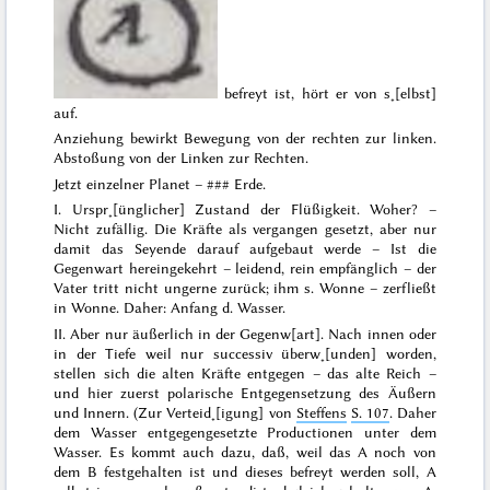
befreyt ist, hört er von s˖[elbst]
auf.
Anziehung bewirkt Bewegung von der rechten zur linken.
Abstoßung von der Linken zur Rechten.
Jetzt einzelner Planet –
###
Erde.
I. Urspr˖[ünglicher] Zustand der Flüßigkeit. Woher? –
Nicht zufällig. Die Kräfte als vergangen gesetzt, aber nur
damit das Seyende darauf aufgebaut werde – Ist die
Gegenwart hereingekehrt – leidend, rein empfänglich – der
Vater tritt nicht ungerne zurück; ihm s. Wonne – zerfließt
in Wonne. Daher:
Anfang d. Wasser.
II. Aber nur äußerlich in der Gegenw[art]. Nach innen oder
in der Tiefe weil nur successiv überw˖[unden] worden,
stellen sich die alten Kräfte entgegen – das alte Reich –
und hier zuerst
polarische Entgegensetzung des Äußern
und Innern. (Zur Verteid˖[igung] von
Steffens
S. 107
. Daher
dem Wasser entgegengesetzte Productionen unter dem
Wasser. Es kommt auch dazu, daß, weil das A noch von
dem B festgehalten ist und dieses befreyt werden soll, A