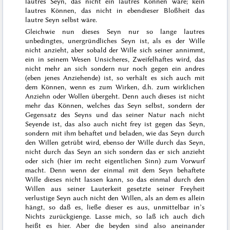
lautres Seyn, das nicht ein lautres Können wäre; kein
lautres Können, das nicht in ebendieser Bloßheit das
lautre Seyn selbst wäre.
Gleichwie nun dieses Seyn nur so lange lautres
unbedingtes, unergründliches Seyn ist, als es der Wille
nicht anzieht, aber sobald der Wille sich seiner annimmt,
ein in seinem Wesen Unsicheres, Zweifelhaftes wird, das
nicht mehr an sich sondern nur noch gegen ein andres
(eben jenes Anziehende) ist, so verhält es sich auch mit
dem Können, wenn es zum Wirken, d.h. zum wirklichen
Anziehn oder Wollen übergeht. Denn auch dieses ist nicht
mehr das Können, welches das Seyn selbst, sondern der
Gegensatz des Seyns und das seiner Natur nach
nicht
Seyende ist, das also auch nicht frey ist gegen das Seyn,
sondern mit ihm behaftet und beladen, wie das Seyn durch
den Willen getrübt wird, ebenso der Wille durch das Seyn,
nicht durch das Seyn an sich sondern das er sich anzieht
oder sich (hier im recht eigentlichen Sinn) zum Vorwurf
macht. Denn wenn der einmal mit dem Seyn behaftete
Wille dieses nicht lassen kann, so das einmal durch den
Willen aus seiner Lauterkeit gesetzte seiner Freyheit
verlustige Seyn auch nicht den Willen, als an dem es allein
hängt, so daß es, ließe dieser es aus, unmittelbar in’s
Nichts zurückgienge. Lasse mich, so laß ich auch dich
heißt es hier. Aber die beyden sind also aneinander