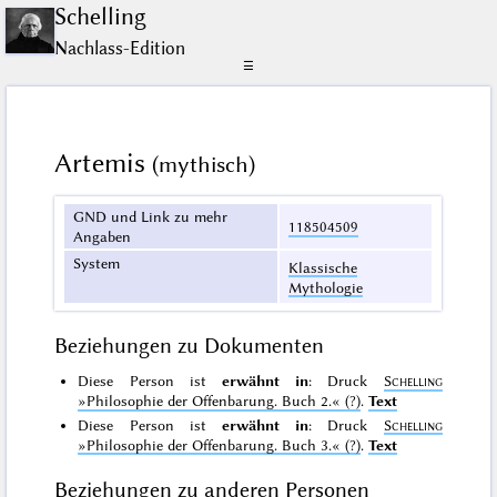
Schelling
Nachlass-Edition
☰
Artemis
(mythisch)
GND und Link zu mehr
118504509
Angaben
System
Klassische
Mythologie
Beziehungen zu Dokumenten
Diese Person ist
erwähnt in
: Druck
Schelling
»Philosophie der Offenbarung. Buch 2.«
(?)
.
Text
Diese Person ist
erwähnt in
: Druck
Schelling
»Philosophie der Offenbarung. Buch 3.«
(?)
.
Text
Beziehungen zu anderen Personen