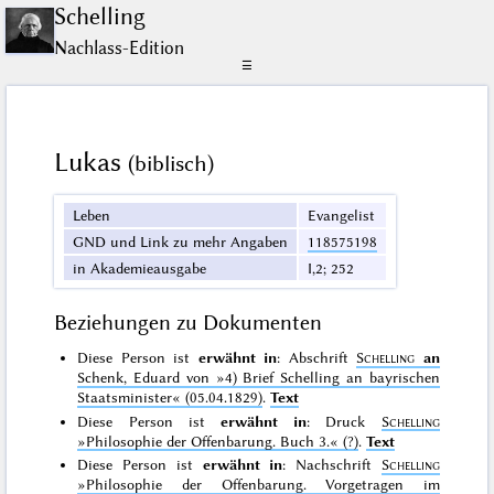
Schelling
Nachlass-Edition
☰
Lukas
(biblisch)
Leben
Evangelist
GND und Link zu mehr Angaben
118575198
in Akademieausgabe
I,2; 252
Beziehungen zu Dokumenten
Diese Person ist
erwähnt in
: Abschrift
Schelling
an
Schenk, Eduard von
»4) Brief Schelling an bayrischen
Staatsminister«
(05.04.1829)
.
Text
Diese Person ist
erwähnt in
: Druck
Schelling
»Philosophie der Offenbarung. Buch 3.«
(?)
.
Text
Diese Person ist
erwähnt in
: Nachschrift
Schelling
»Philosophie der Offenbarung. Vorgetragen im