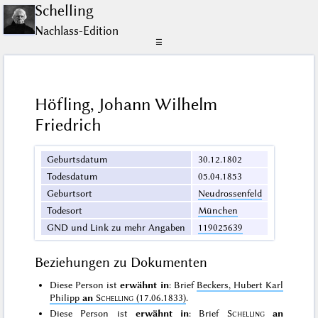
Schelling
Nachlass-Edition
☰
Höfling, Johann Wilhelm
Friedrich
Geburtsdatum
30.12.1802
Todesdatum
05.04.1853
Geburtsort
Neudrossenfeld
Todesort
München
GND und Link zu mehr Angaben
119025639
Beziehungen zu Dokumenten
Diese Person ist
erwähnt in
: Brief
Beckers, Hubert Karl
Philipp
an
Schelling
(17.06.1833)
.
Diese Person ist
erwähnt in
: Brief
Schelling
an