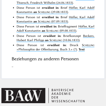
Thiersch, Friedrich Wilhelm (24.06.1833)
.
Diese Person ist
erwähnt in
: Brief
Höfler, Karl Adolf
Konstantin
an
Schelling
(29.08.1833)
.
Diese Person ist
erwähnt in
: Brief
Höfler, Karl Adolf
Konstantin
an
Schelling
(07.09.1833)
.
Diese Person ist
erwähnt in
: Brieffragment
Höfler, Karl
Adolf Konstantin
an
Schelling
(09.08.1833)
.
Diese Person ist
erwähnt in
: Briefkonzept
Beckers,
Hubert Karl Philipp
an
Schelling
(10.06.1833)
.
Diese Person ist
erwähnt in
: Druck
Schelling
»Philosophie der Offenbarung. Buch 3.«
(?)
.
Text
Beziehungen zu anderen Personen
–