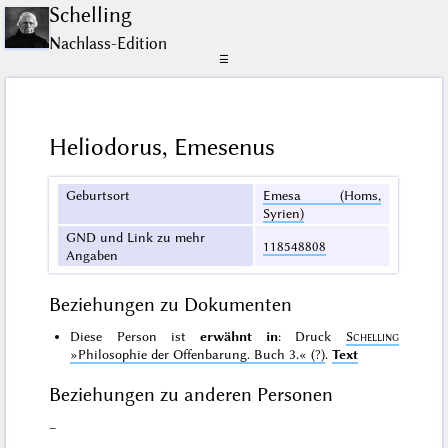
Schelling
Nachlass-Edition
☰
Heliodorus, Emesenus
Geburtsort
Emesa (Homs,
Syrien)
GND und Link zu mehr
118548808
Angaben
Beziehungen zu Dokumenten
Diese Person ist
erwähnt in
: Druck
Schelling
»Philosophie der Offenbarung. Buch 3.«
(?)
.
Text
Beziehungen zu anderen Personen
–