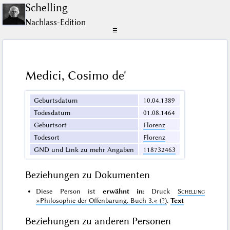
Schelling
Nachlass-Edition
☰
Medici, Cosimo de'
Geburtsdatum
10.04.1389
Todesdatum
01.08.1464
Geburtsort
Florenz
Todesort
Florenz
GND und Link zu mehr Angaben
118732463
Beziehungen zu Dokumenten
Diese Person ist
erwähnt in
: Druck
Schelling
»Philosophie der Offenbarung. Buch 3.«
(?)
.
Text
Beziehungen zu anderen Personen