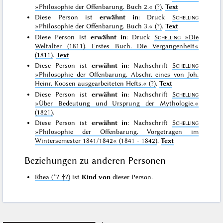
»Philosophie der Offenbarung. Buch 2.«
(?)
.
Text
Diese Person ist
erwähnt in
: Druck
Schelling
»Philosophie der Offenbarung. Buch 3.«
(?)
.
Text
Diese Person ist
erwähnt in
: Druck
Schelling
»Die
Weltalter (1811). Erstes Buch. Die Vergangenheit«
(1811)
.
Text
Diese Person ist
erwähnt in
: Nachschrift
Schelling
»Philosophie der Offenbarung. Abschr. eines von Joh.
Heinr. Koosen ausgearbeiteten Hefts.«
(?)
.
Text
Diese Person ist
erwähnt in
: Nachschrift
Schelling
»Über Bedeutung und Ursprung der Mythologie.«
(1821)
.
Diese Person ist
erwähnt in
: Nachschrift
Schelling
»Philosophie der Offenbarung. Vorgetragen im
Wintersemester 1841/1842«
(1841 - 1842)
.
Text
Beziehungen zu anderen Personen
Rhea (*? †?)
ist
Kind von
dieser Person.