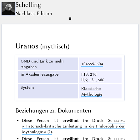
Schelling
Nachlass-Edition
☰
Uranos
(mythisch)
GND und Link zu mehr
1045596604
Angaben
in Akademieausgabe
I,18; 210
II,6; 136, 586
System
Klassische
Mythologie
Beziehungen zu Dokumenten
Diese Person ist
erwähnt in
: Druck
Schelling
»Historisch-kritische Einleitung in die Philosophie der
Mythologie.«
(?)
.
Diese Person ist
erwähnt in
: Druck
Schelling