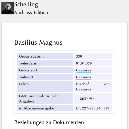
Schelling
Nachlass-Edition
☰
Basilius Magnus
Geburtsdatum
330
Todesdatum
01.01.379
Geburtsort
Caesarea
Todesort
Caesarea
Leben
Bischof von
Caesarea
GND und Link zu mehr
118637797
Angaben
in Akademieausgabe
I,1; 227-228,246,329
Beziehungen zu Dokumenten